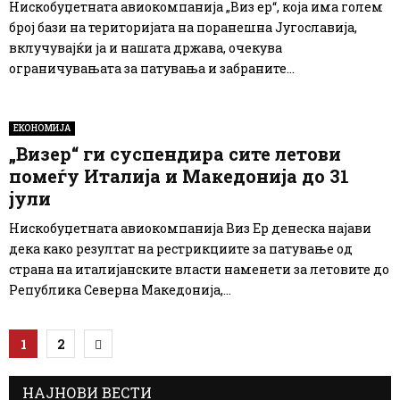
Нискобуџетната авиокомпанија „Виз ер“, која има голем
број бази на територијата на поранешна Југославија,
вклучувајќи ја и нашата држава, очекува
ограничувањата за патувања и забраните...
ЕКОНОМИЈА
„Визер“ ги суспендира сите летови
помеѓу Италија и Македонија до 31
јули
Нискобуџетната авиокомпанија Виз Ер денеска најави
дека како резултат на рестрикциите за патување од
страна на италијанските власти наменети за летовите до
Република Северна Македонија,...
Posts
1
2
pagination
НАЈНОВИ ВЕСТИ