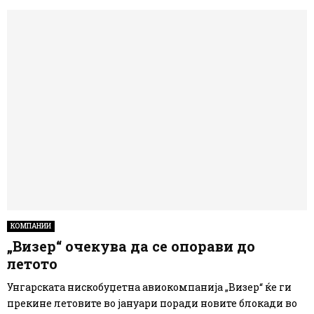
КОМПАНИИ
„Визер“ очекува да се опорави до
летото
Унгарската нискобуџетна авиокомпанија „Визер“ ќе ги
прекине летовите во јануари поради новите блокади во