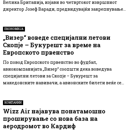
Велика Британија, изјави во четвртокот извршниот
директор Јозеф Варади, предвидувајќи закрепнување...
ЕКОНОМИЈА
„Визер“ воведе специјални летови
Скопје – Букурешт за време на
Европското првенство
По повод Европското првенство во фудбал,
авиокомпанијата „Визер“ соопшти дека воведува
специјални летови за Скопје – Букурешт за
македонските навивачи, а авионските билети веќе се...
КОМПАНИИ
Wizz Air најавува понатамошно
проширување со нова база на
аеродромот во Кардиф