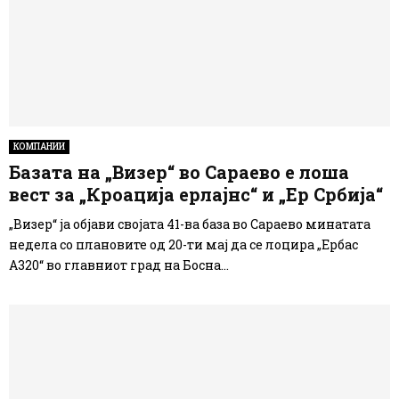
КОМПАНИИ
Базата на „Визер“ во Сараево е лоша
вест за „Кроација ерлајнс“ и „Ер Србија“
„Визер“ ја објави својата 41-ва база во Сараево минатата
недела со плановите од 20-ти мај да се лоцира „Ербас
А320“ во главниот град на Босна...