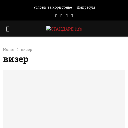
Услови за користење
Импресум
Facebook
Instagram
Email
Rss
PRIMARY
MENU
Home
визер
визер