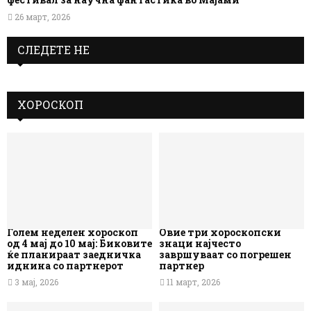
26 март, 2026
СЛЕДЕТЕ НЕ
ХОРОСКОП
Голем неделен хороскоп
Овие три хороскопски
од 4 мај до 10 мај: Биковите
знаци најчесто
ќе планираат заедничка
завршуваат со погрешен
иднина со партнерот
партнер
3 мај, 2026
11 март, 2026