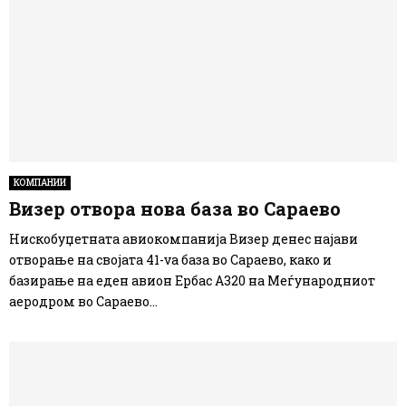
КОМПАНИИ
Визер отворa нова база во Сараево
Нискобуџетната авиокомпанија Визер денес најави
отворање на својата 41-vа база во Сараево, како и
базирање на еден авион Ербас А320 на Меѓународниот
аеродром во Сараево...