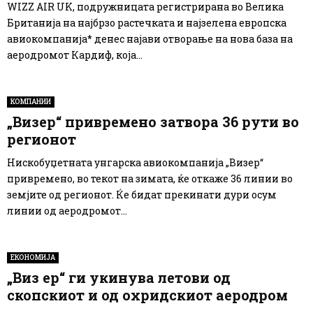
WIZZ AIR UK, подружницата регистрирана во Велика
Британија на најбрзо растечката и најзелена европска
авиокомпанија* денес најави отворање на нова база на
аеродромот Кардиф, која...
КОМПАНИИ
„Визер“ привремено затвора 36 рути во
регионот
Нискобуџетната унгарска авиокомпанија „Визер“
привремено, во текот на зимата, ќе откаже 36 линии во
земјите од регионот. Ќе бидат прекинати дури осум
линии од аеродромот...
ЕКОНОМИЈА
„Виз ер“ ги укинува летови од
скопскиот и од охридскиот аеродром