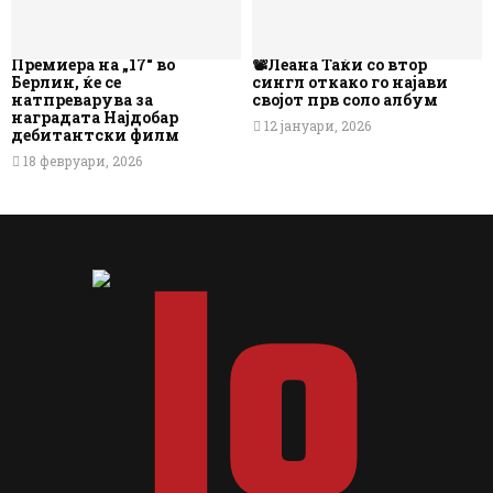
Премиера на „17“ во
📽️Леана Таќи со втор
Берлин, ќе се
сингл откако го најави
натпреварува за
својот прв соло албум
наградата Најдобар
12 јануари, 2026
дебитантски филм
18 февруари, 2026