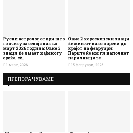
Руски астролог откри што
Овие 2 хороскопски знаци
го очекува секој знак во
ќе живеат како цареви до
март 2026 година: Овие 3
крајот на февруари:
знаци ќе имаат најмногу
Парите ќе им ги наполнат
среќа, сè...
паричниците
1 март, 2026
15 февруари, 2026
ПРЕПОРАЧУВАМЕ