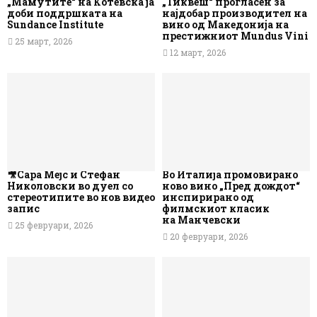
„Мамутите“ на Котевска ја
„Тиквеш“ прогласен за
доби поддршката на
најдобар производител на
Sundance Institute
вино од Македонија на
престижниот Mundus Vini
25 март, 2026
12 март, 2026
🎥Сара Мејс и Стефан
Во Италија промовирано
Николовски во дуел со
ново вино „Пред дождот“
стереотипите во нов видео
инспирирано од
запис
филмскиот класик
на Манчевски
25 февруари, 2026
20 февруари, 2026