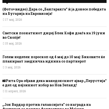
(Фото+видео) Дара со „Бангаранга“ ѝ ја донесе победата
на Бугарија на Евровизија!
17 мај, 2026
Светски познатниот диџеј Блек Кофи доаѓа на 19 јуни
во Скопје!
15 мај, 2026
Голем неделен хороскоп од 4 мај до 10 мај: Биковите ќе
планираат заедничка иднина со партнерот
3 мај, 2026
📸Рита Ора објави дека македонскиот ајвар „Перустија“
е дел од нејзиниот избор во Нов Зеланд!
11 април, 2026
„Јон Вардар против галаксијата” со награда на
фестивал за научна фантастика во Мајами