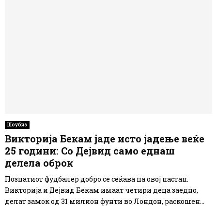
Шоубиз
Викторија Бекам јаде исто јадење веќе
25 години: Со Дејвид само еднаш
делела оброк
Познатиот фудбалер добро се сеќава на овој настан.
Викторија и Дејвид Бекам имаат четири деца заедно,
делат замок од 31 милион фунти во Лондон, раскошен...