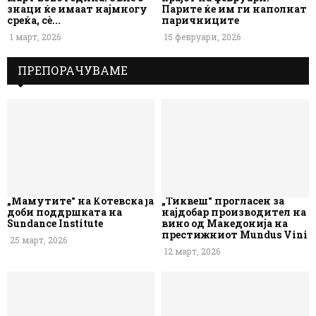
знаци ќе имаат најмногу
Парите ќе им ги наполнат
среќа, сè...
паричниците
1 март, 2026
15 февруари, 2026
ПРЕПОРАЧУВАМЕ
„Мамутите“ на Котевска ја
„Тиквеш“ прогласен за
доби поддршката на
најдобар производител на
Sundance Institute
вино од Македонија на
престижниот Mundus Vini
25 март, 2026
12 март, 2026