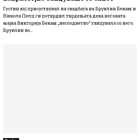
Гостин кој присуствувал на свадбата на Бруклин Бекам и
Никола Пелц ги потврдил тврдењата дека неговата
мајка Викторија Бекам „несоодветно“ танцувала со него.
Бруклин во...