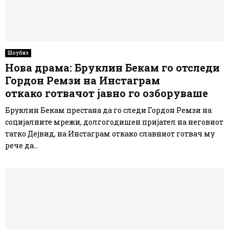
Шоубиз
Нова драма: Бруклин Бекам го отследи
Гордон Ремзи на Инстаграм
откако готвачот јавно го озборуваше
Бруклин Бекам престана да го следи Гордон Ремзи на
социјалните мрежи, долгогодишен пријател на неговиот
татко Дејвид, на Инстаграм откако славниот готвач му
рече да...