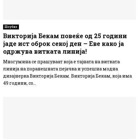
Шоубиз
Викторија Бекам повеќе од 25 години
јаде ист оброк секој ден – Еве како ја
одржува витката линија!
Многумина се прашуваат која е тајната на витката
линија на поранешната пејачка и успешна модна
дизајнерка Викторија Бекам. Викторија Бекам, која има
49 години, со...