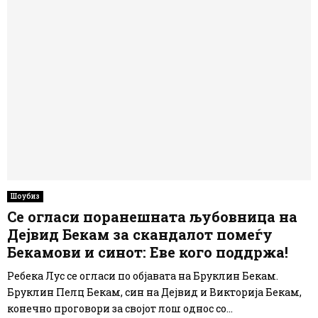
Шоубиз
Се огласи поранешната љубовница на
Дејвид Бекам за скандалот помеѓу
Бекамови и синот: Еве кого поддржа!
Ребека Лус се огласи по објавата на Бруклин Бекам.
Бруклин Пелц Бекам, син на Дејвид и Викторија Бекам,
конечно проговори за својот лош однос со...