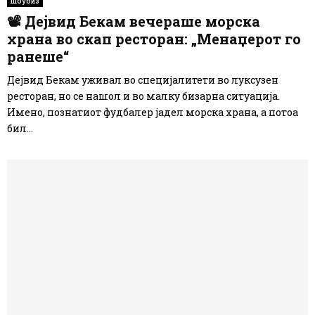
Шоубиз
📽 Дејвид Бекам вечераше морска
храна во скап ресторан: „Менаџерот го
ранеше“
Дејвид Бекам уживал во специјалитети во луксузен
ресторан, но се нашол и во малку бизарна ситуација.
Имено, познатиот фудбалер јадел морска храна, а потоа
бил...