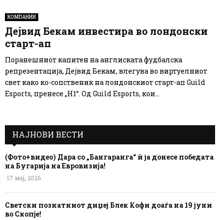
КОМПАНИИ
Дејвид Бекам инвестира во лондонски
старт-ап
Поранешниот капитен на англиската фудбалска
репрезентација, Дејвид Бекам, влегува во виртуелниот
свет како ко-сопственик на лондонскиот старт-ап Guild
Esports, пренесе „Н1“. Од Guild Esports, кои...
НАЈНОВИ ВЕСТИ
(Фото+видео) Дара со „Бангаранга“ ѝ ја донесе победата
на Бугарија на Евровизија!
17 мај, 2026
Светски познатниот диџеј Блек Кофи доаѓа на 19 јуни
во Скопје!