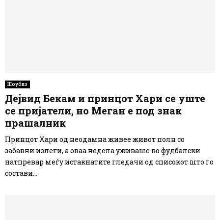
Шоубиз
Дејвид Бекам и принцот Хари се уште
се пријатели, но Меган е под знак
прашалник
Принцот Хари од неодамна живее живот полн со
забавни излети, а оваа недела уживаше во фудбалски
натпревар меѓу истакнатите гледачи од списокот што го
состави...