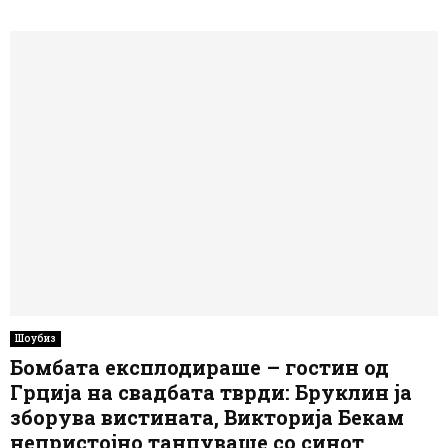
Шоубиз
Бомбата експлодираше – гостин од
Грција на свадбата тврди: Бруклин ја
зборува вистината, Викторија Бекам
непристојно танцуваше со синот