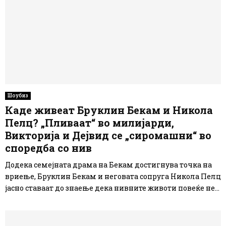
Шоубиз
Каде живеат Бруклин Бекам и Никола
Пелц? „Пливаат“ во милијарди,
Викторија и Дејвид се „сиромашни“ во
споредба со нив
Додека семејната драма на Бекам достигнува точка на
вриење, Бруклин Бекам и неговата сопруга Никола Пелц
јасно ставаат до знаење дека нивните животи повеќе не...