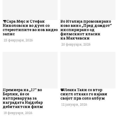
🎥Сара Мејс и Стефан
Во Италија промовирано
Николовски во дуел со
ново вино „Пред дождот“
стереотипите во нов видео
инспирирано од
запис
филмскиот класик
на Манчевски
25 февруари, 2026
20 февруари, 2026
Премиера на „17“ во
📽️Леана Таќи со втор
Берлин, ќе се
сингл откако го најави
натпреварува за
својот прв соло албум
наградата Најдобар
12 јануари, 2026
дебитантски филм
18 февруари, 2026