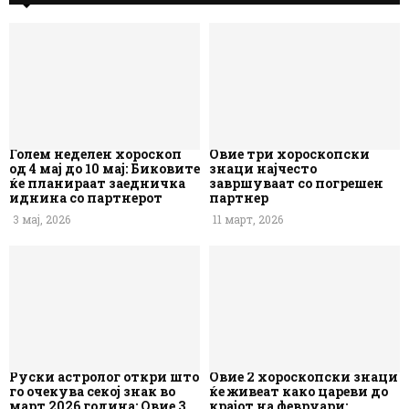
Голем неделен хороскоп
Овие три хороскопски
од 4 мај до 10 мај: Биковите
знаци најчесто
ќе планираат заедничка
завршуваат со погрешен
иднина со партнерот
партнер
3 мај, 2026
11 март, 2026
Руски астролог откри што
Овие 2 хороскопски знаци
го очекува секој знак во
ќе живеат како цареви до
март 2026 година: Овие 3
крајот на февруари: