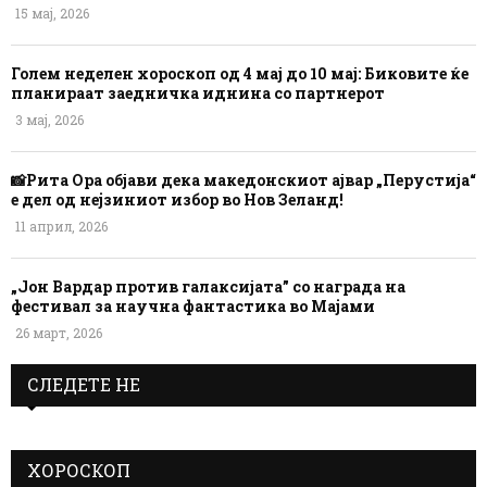
15 мај, 2026
Голем неделен хороскоп од 4 мај до 10 мај: Биковите ќе
планираат заедничка иднина со партнерот
3 мај, 2026
📸Рита Ора објави дека македонскиот ајвар „Перустија“
е дел од нејзиниот избор во Нов Зеланд!
11 април, 2026
„Јон Вардар против галаксијата” со награда на
фестивал за научна фантастика во Мајами
26 март, 2026
СЛЕДЕТЕ НЕ
ХОРОСКОП