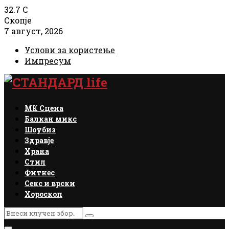
32.7
C
Скопје
7 август, 2026
Услови за користење
Импресум
Facebook
Instagram
Email
Rss
МК Сцена
Балкан микс
Шоубиз
Здравје
Храна
Стил
Фитнес
Секс и врски
Хороскоп
Search
Search
for: