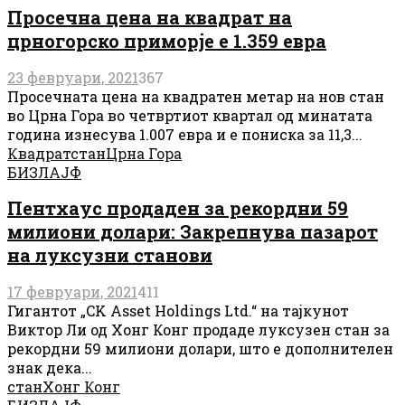
Просечна цена на квадрат на
црногорско приморје е 1.359 евра
23 февруари, 2021
367
Просечната цена на квадратен метар на нов стан
во Црна Гора во четвртиот квартал од минатата
година изнесува 1.007 евра и е пониска за 11,3...
Квадрат
стан
Црна Гора
БИЗЛАЈФ
Пентхаус продаден за рекордни 59
милиони долари: Закрепнува пазарот
на луксузни станови
17 февруари, 2021
411
Гигантот „CK Asset Holdings Ltd.“ на тајкунот
Виктор Ли од Хонг Конг продаде луксузен стан за
рекордни 59 милиони долари, што е дополнителен
знак дека...
стан
Хонг Конг