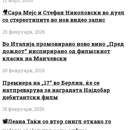
12 март, 2026
🎥Сара Мејс и Стефан Николовски во дуел
со стереотипите во нов видео запис
25 февруари, 2026
Во Италија промовирано ново вино „Пред
дождот“ инспирирано од филмскиот
класик на Манчевски
20 февруари, 2026
Премиера на „17“ во Берлин, ќе се
натпреварува за наградата Најдобар
дебитантски филм
18 февруари, 2026
📽️Леана Таќи со втор сингл откако го