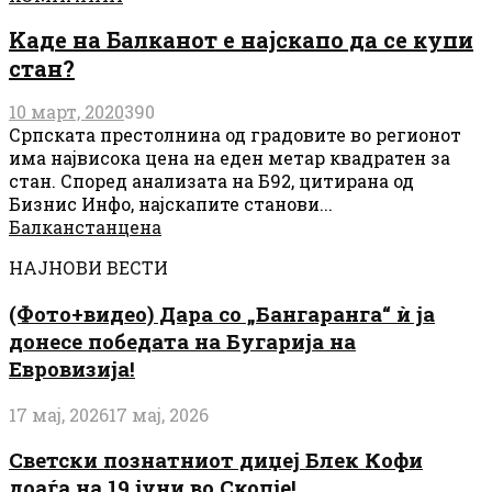
Kаде на Балканот е најскапо да се купи
стан?
10 март, 2020
390
Српската престолнина од градовите во регионот
има највисока цена на еден метар квадратен за
стан. Според анализата на Б92, цитирана од
Бизнис Инфо, најскапите станови...
Балкан
стан
цена
НАЈНОВИ ВЕСТИ
(Фото+видео) Дара со „Бангаранга“ ѝ ја
донесе победата на Бугарија на
Евровизија!
17 мај, 2026
17 мај, 2026
Светски познатниот диџеј Блек Кофи
доаѓа на 19 јуни во Скопје!