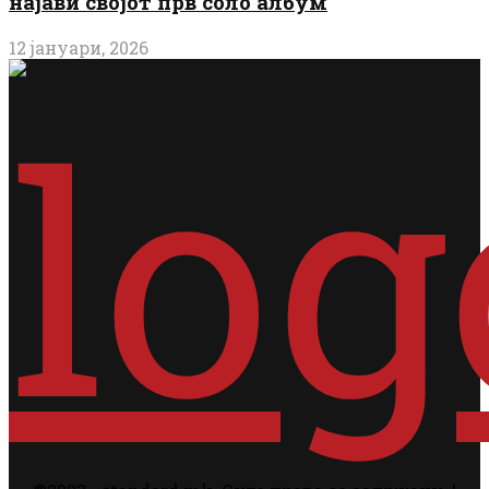
најави својот прв соло албум
12 јануари, 2026