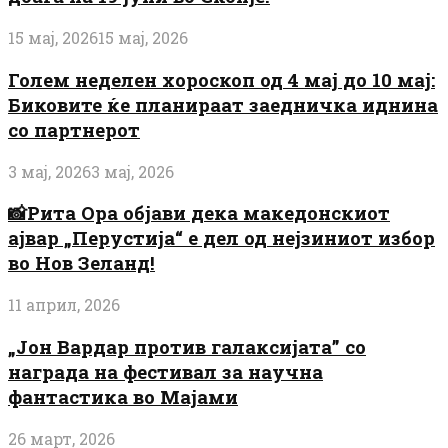
15 мај, 2026
15 мај, 2026
Голем неделен хороскоп од 4 мај до 10 мај:
Биковите ќе планираат заедничка иднина
со партнерот
3 мај, 2026
3 мај, 2026
📸Рита Ора објави дека македонскиот
ајвар „Перустија“ е дел од нејзиниот избор
во Нов Зеланд!
11 април, 2026
„Јон Вардар против галаксијата” со
награда на фестивал за научна
фантастика во Мајами
26 март, 2026