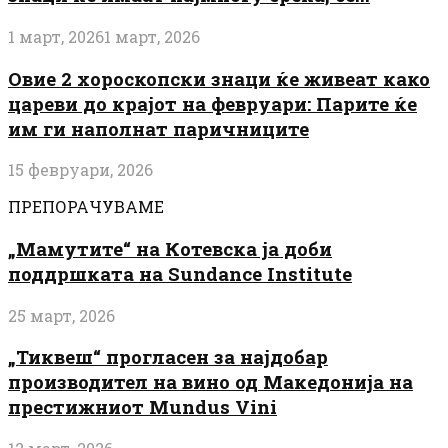
1 март, 2026
1 март, 2026
Овие 2 хороскопски знаци ќе живеат како
цареви до крајот на февруари: Парите ќе
им ги наполнат паричниците
15 февруари, 2026
ПРЕПОРАЧУВАМЕ
„Мамутите“ на Котевска ја доби
поддршката на Sundance Institute
25 март, 2026
„Тиквеш“ прогласен за најдобар
производител на вино од Македонија на
престижниот Mundus Vini