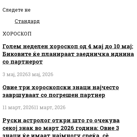
Следете не
Стандард
ХОРОСКОП
Голем неделен хороскоп од 4 мај до 10 мај:
Биковите ќе планираат заедничка иднина
со партнерот
3 мај, 2026
3 мај, 2026
Овие три хороскопски знаци најчесто
завршуваат со погрешен партнер
11 март, 2026
11 март, 2026
Руски астролог откри што го очекува
секој знак во март 2026 година: Овие 3
знаци ќе имаат најмногу среќа, сè...