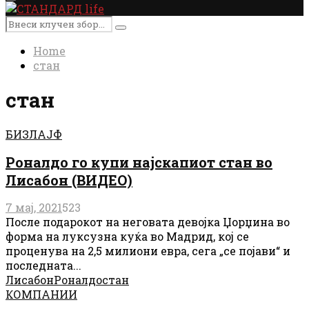
Primary
Menu
Search
Search
for:
Home
стан
стан
БИЗЛАЈФ
Роналдо го купи најскапиот стан во
Лисабон (ВИДЕО)
7 мај, 2021
523
После подарокот на неговата девојка Џорџина во
форма на луксузна куќа во Мадрид, кој се
проценува на 2,5 милиони евра, сега „се појави“ и
последната...
Лисабон
Роналдо
стан
КОМПАНИИ