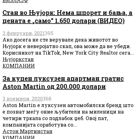
БИЗЛАЈФ
Стан во Њујорк: Нема шпорет и бања, а
цената е „само“ 1.650 долари (ВИДЕО)
3 февруари, 2021
395
Ако досега не сте верувале дека животот во
Њујорк е неверојатно скап, ова може да ве убеди.
Корисникот на TikTok, New York City Realtor сега...
Њујорк
стан
КОМПАНИИ
За купен луксузен апартман гратис
Aston Martin од 200.000 долари
3 ноември, 2020
368
Aston Martin е луксузен автомобилски бренд што
е познат меѓу оние љубители на миленици на
четири тркала со подлабок џеб. Овој пат,
компанијата соработува со...
Астон Мартин
стан
КОМПАНИИ