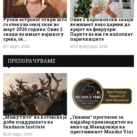
Руски астролог откри што
Овие 2 хороскопски знаци
го очекува секој знак во
ќе живеат како цареви до
март 2026 година: Овие 3
крајот на февруари:
знаци ќе имаат најмногу
Парите ќе им ги наполнат
среќа, сè...
паричниците
1 март, 2026
15 февруари, 2026
ПРЕПОРАЧУВАМЕ
„Мамутите“ на Котевска ја
„Тиквеш“ прогласен за
доби поддршката на
најдобар производител на
Sundance Institute
вино од Македонија на
престижниот Mundus Vini
25 март, 2026