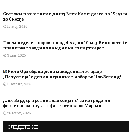
Светски познатниот диџеј Блек Кофи доаѓа на 19 јуни
во Скопје!
15 мај, 2026
Голем неделен хороскоп од 4 мај до 10 мај: Биковите ќе
планираат заедничка иднина со партнерот
3 мај, 2026
Рита Ора објави дека македонскиот ајвар
„Перустија“ е дел од нејзиниот избор во Нов Зеланд!
11 април, 2026
„Јон Вардар против галаксијата” со награда на
фестивал за научна фантастика во Мајами
26 март, 2026
СЛЕДЕТЕ НЕ