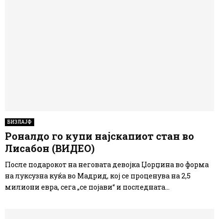
БИЗЛАЈФ
Роналдо го купи најскапиот стан во
Лисабон (ВИДЕО)
После подарокот на неговата девојка Џорџина во форма
на луксузна куќа во Мадрид, кој се проценува на 2,5
милиони евра, сега „се појави“ и последната...