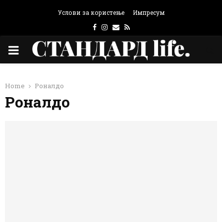
Услови за користење
Импресум
Facebook
Instagram
Email
Rss
PRIMARY
MENU
Home
Роналдо
Роналдо