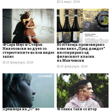
12 март, 2026
Сара Мејс и Стефан
Во Италија промовирано
Николовски во дуел со
ново вино „Пред дождот“
стереотипите во нов видео
инспирирано од
запис
филмскиот класик
на Манчевски
25 февруари, 2026
20 февруари, 2026
Премиера на „17“ во
Леана Таќи со втор