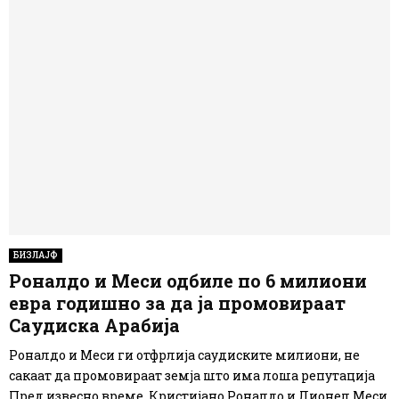
БИЗЛАЈФ
Роналдо и Меси одбиле по 6 милиони
евра годишно за да ја промовираат
Саудиска Арабија
Роналдо и Меси ги отфрлија саудиските милиони, не
сакаат да промовираат земја што има лоша репутација
Пред извесно време, Кристијано Роналдо и Лионел Меси