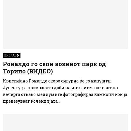
БИЗЛАЈФ
Роналдо го сели возниот парк од
Торино (ВИДЕО)
Кристијано Роналдо скоро сигурно ќе го напушти
Јувентус, а приказната доби на интезитет во текот на
вечерта откако медиумите фотографираа камиони кои ја
превезуваат колекцијата...