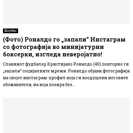
Шоубиз
(Фото) Роналдо го „запали“ Инстаграм
со фотографија во минијатурни
боксерки, изгледа неверојатно!
Славниот фудбалер Кристијано Роналдо (40) повторно ги
„запали“ социјалните мрежи. Роналдо објави фотографија
на својот инстаграм-профил која ги воодушеви неговите
обожаватели, на која позира без...