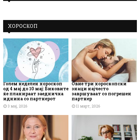
ХОРОСКОП
Голем неделен хороскоп
Овие три хороскопски
од 4 мај до 10 мај: Биковите
знаци најчесто
ќе планираат заедничка
завршуваат со погрешен
иднина со партнерот
партнер
3 мај, 2026
11 март, 2026