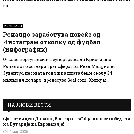
ги...
КОМПАНИИ
Роналдо заработува повеќе од
Инстаграм отколку од фудбал
(инфографик)
Откако португалскaтa суперeрsвезда Кристијано
Роналдо го оствари трансферот од Реал Мадрид во
Јувентус, неговата годишна плата беше околу 34
милиони долари, пренесува Goal.com. Колку и...
НАЈНОВИ ВЕСТИ
(Фото+видео) Дара со „Бангаранга“ ѝ ја донесе победата
на Бугарија на Евровизија!
17 мај, 2026