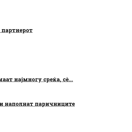
о партнерот
аат најмногу среќа, сè...
 ги наполнат паричниците