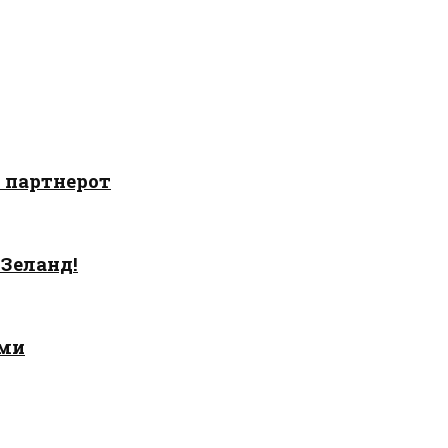
о партнерот
 Зеланд!
ами