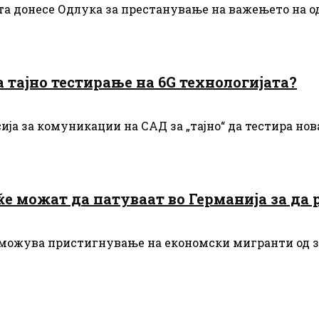
та донесе Одлука за престанување на важењето на о
 тајно тестирање на 6G технологијата?
ија за комуникации на САД за „тајно“ да тестира нов
ќе можат да патуваат во Германија за да 
зможува пристигнување на економски мигранти од зе