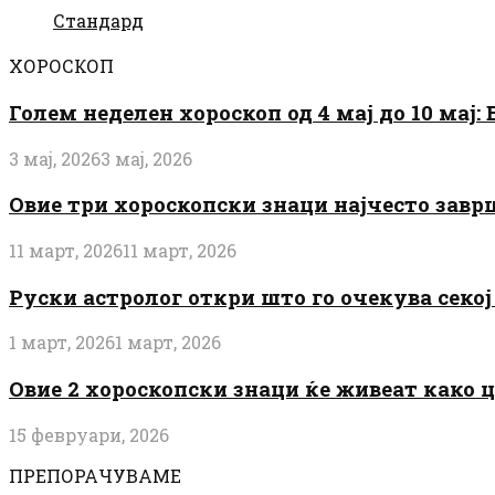
Стандард
ХОРОСКОП
Голем неделен хороскоп од 4 мај до 10 мај
3 мај, 2026
3 мај, 2026
Овие три хороскопски знаци најчесто завр
11 март, 2026
11 март, 2026
Руски астролог откри што го очекува секој 
1 март, 2026
1 март, 2026
Овие 2 хороскопски знаци ќе живеат како 
15 февруари, 2026
ПРЕПОРАЧУВАМЕ