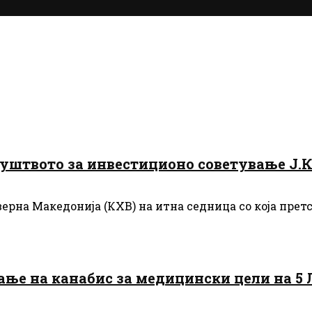
Друштвото за инвестиционо советување Ј.
верна Македонија (КХВ) на итна седница со која пре
вање на канабис за медицински цели на 5