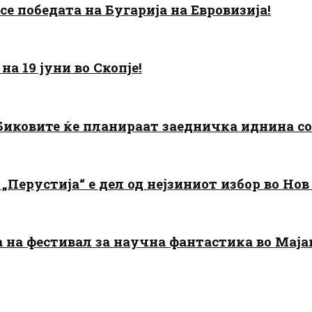
есе победата на Бугарија на Евровизија!
а 19 јуни во Скопје!
: Биковите ќе планираат заедничка иднина с
„Перустија“ е дел од нејзиниот избор во Нов
да на фестивал за научна фантастика во Мај