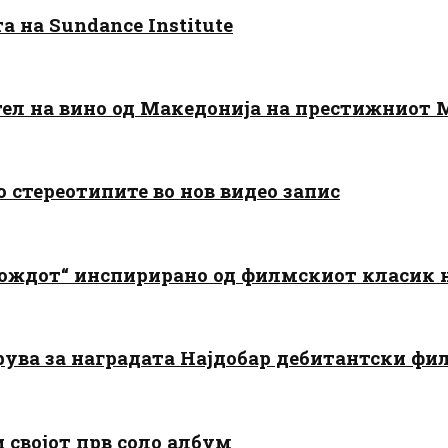
 на Sundance Institute
тел на вино од Македонија на престижниот 
о стереотипите во нов видео запис
дождот“ инспирирано од филмскиот класик
арува за наградата Најдобар дебитантски фи
и својот прв соло албум