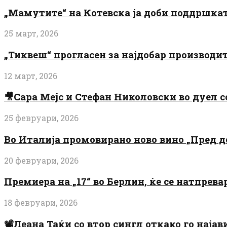
„Мамутите“ на Котевска ја доби поддршката
25 март, 2026
„Тиквеш“ прогласен за најдобар производи
12 март, 2026
🎥Сара Мејс и Стефан Николовски во дуел с
25 февруари, 2026
Во Италија промовирано ново вино „Пред 
20 февруари, 2026
Премиера на „17“ во Берлин, ќе се натпрев
18 февруари, 2026
📽️Леана Таќи со втор сингл откако го најав