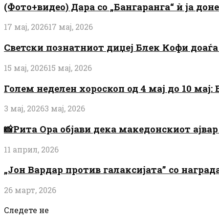
(Фото+видео) Дара со „Бангаранга“ ѝ ја дон
17 мај, 2026
17 мај, 2026
Светски познатниот диџеј Блек Кофи доаѓа н
15 мај, 2026
15 мај, 2026
Голем неделен хороскоп од 4 мај до 10 мај
3 мај, 2026
3 мај, 2026
📸Рита Ора објави дека македонскиот ајвар 
11 април, 2026
„Јон Вардар против галаксијата” со награ
26 март, 2026
Следете не