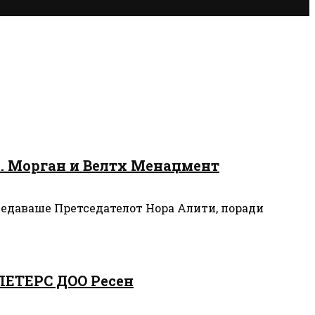
К. Морган и Велтх Менаџмент
тседаваше Претседателот Нора Алити, поради
 ЛЕТЕРС ДОО Ресен