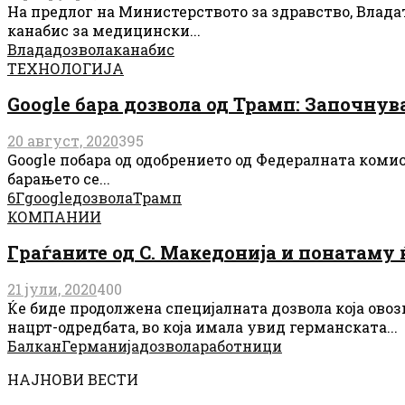
На предлог на Министерството за здравство, Влада
канабис за медицински...
Влада
дозвола
канабис
ТЕХНОЛОГИЈА
Google бара дозвола од Трамп: Започнува
20 август, 2020
395
Google побара од одобрението од Федералната комис
барањето се...
6Г
google
дозвола
Трамп
КОМПАНИИ
Граѓаните од С. Македонија и понатаму 
21 јули, 2020
400
Ќе биде продолжена специјалната дозвола која ово
нацрт-одредбата, во која имала увид германската...
Балкан
Германија
дозвола
работници
НАЈНОВИ ВЕСТИ