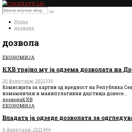
Primary
Menu
Search
Search
for:
Home
дозвола
дозвола
ЕКОНОМИЈА
КХВ трајно му ја одзема дозволата на 
26 февруари, 2021
336
Комисијата за хартии од вредност на Република Се
измамнички и манипулативни дејствија донесе...
дозвола
КХВ
ЕКОНОМИЈА
Владата ја одзеде дозволата за одгледу
9 февруари, 2021
466