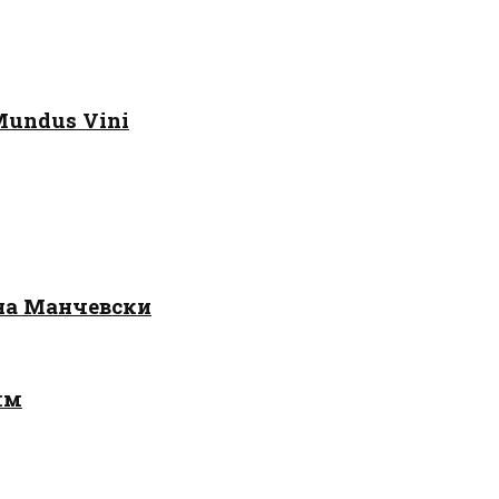
Mundus Vini
 на Манчевски
лм