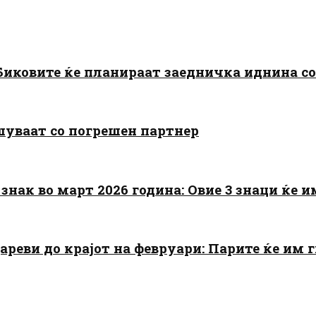
: Биковите ќе планираат заедничка иднина с
шуваат со погрешен партнер
знак во март 2026 година: Овие 3 знаци ќе им
цареви до крајот на февруари: Парите ќе им