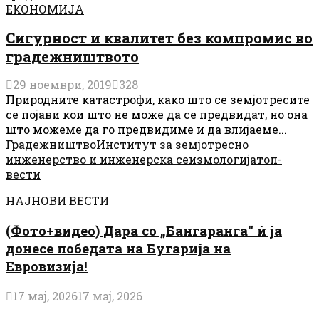
ЕКОНОМИЈА
Сигурност и квалитет без компромис во
градежништвото
29 ноември, 2019
328
Природните катастрофи, како што се земјотресите
се појави кои што не може да се предвидат, но она
што можеме да го предвидиме и да влијаеме...
Градежништво
Институт за земјотресно
инженерство и инженерска сеизмологија
топ-
вести
НАЈНОВИ ВЕСТИ
(Фото+видео) Дара со „Бангаранга“ ѝ ја
донесе победата на Бугарија на
Евровизија!
17 мај, 2026
17 мај, 2026