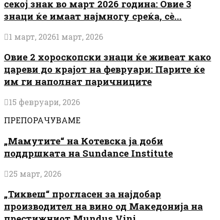
секој знак во март 2026 година: Овие 3
знаци ќе имаат најмногу среќа, сè...
1 март, 2026
1 март, 2026
Овие 2 хороскопски знаци ќе живеат како
цареви до крајот на февруари: Парите ќе
им ги наполнат паричниците
15 февруари, 2026
ПРЕПОРАЧУВАМЕ
„Мамутите“ на Котевска ја доби
поддршката на Sundance Institute
25 март, 2026
„Тиквеш“ прогласен за најдобар
производител на вино од Македонија на
престижниот Mundus Vini