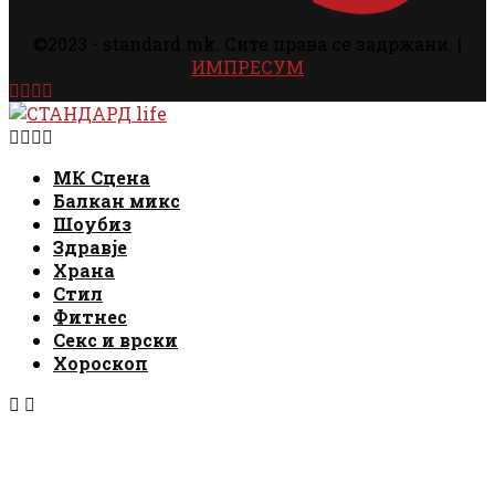
©2023 - standard.mk. Сите права се задржани. |
ИМПРЕСУМ
Facebook
Instagram
Email
Rss
Facebook
Instagram
Email
Rss
МК Сцена
Балкан микс
Шоубиз
Здравје
Храна
Стил
Фитнес
Секс и врски
Хороскоп