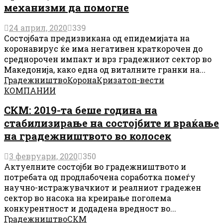
механизми да помогне
24 април, 2020
339
Состојбата предизвикaнa од епидемијата на
коронавирус ќе има негативен краткорочен до
среднорочен импакт и врз градежниот сектор во
Македонија, како една од виталните гранки на...
Градежништво
Корона
Криза
топ-вести
КОМПАНИИ
СКМ: 2019-та беше година на
стабилизирање на состојбите и враќање
на градежништвото во колосек
3 февруари, 2020
350
Актуелните состојби во градежништвото и
потребата од продлабочена соработка помеѓу
научно-истражувачкиот и реалниот градежен
сектор во насока на креирање поголема
конкурентност и додадена вредност во...
Градежништво
СКМ