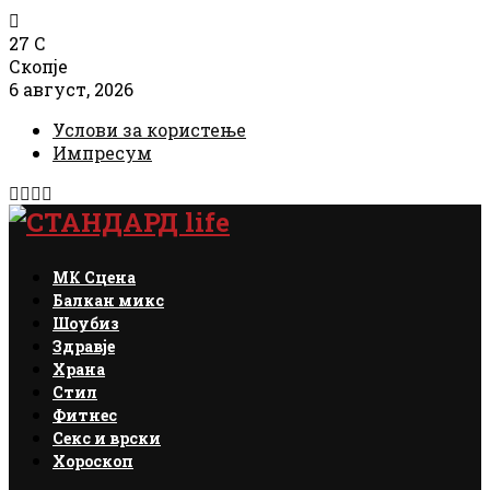
27
C
Скопје
6 август, 2026
Услови за користење
Импресум
Facebook
Instagram
Email
Rss
МК Сцена
Балкан микс
Шоубиз
Здравје
Храна
Стил
Фитнес
Секс и врски
Хороскоп