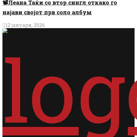
📽️Леана Таќи со втор сингл откако го
најави својот прв соло албум
12 јануари, 2026