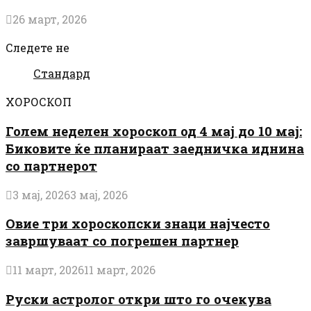
26 март, 2026
Следете не
Стандард
ХОРОСКОП
Голем неделен хороскоп од 4 мај до 10 мај:
Биковите ќе планираат заедничка иднина
со партнерот
3 мај, 2026
3 мај, 2026
Овие три хороскопски знаци најчесто
завршуваат со погрешен партнер
11 март, 2026
11 март, 2026
Руски астролог откри што го очекува