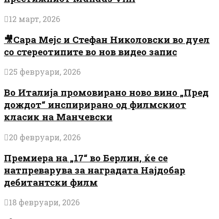
12 март, 2026
🎥Сара Мејс и Стефан Николовски во дуел
со стереотипите во нов видео запис
25 февруари, 2026
Во Италија промовирано ново вино „Пред
дождот“ инспирирано од филмскиот
класик на Манчевски
20 февруари, 2026
Премиера на „17“ во Берлин, ќе се
натпреварува за наградата Најдобар
дебитантски филм
18 февруари, 2026