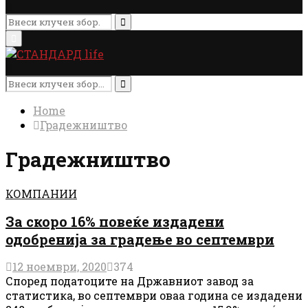
Search
for:
Search
Primary
Menu
Search
for:
Search
Home
Градежништво
Градежништво
КОМПАНИИ
За скоро 16% повеќе издадени
одобренија за градење во септември
12 ноември, 2020
374
Според податоците на Државниот завод за
статистика, во септември оваа година се издадени