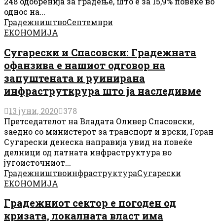
248 одобренија за градење, што е за 15,9% повеќе во
однос на...
Градежништво
Септември
ЕКОНОМИЈА
Сугарески и Спасовски: Градежната
офанзива е нашиот одговор на
запуштената и руинирана
инфраструткрура што ја наследивме
13 јуни, 2020
378
Претседателот на Владата Оливер Спасовски,
заедно со министерот за транспорт и врски, Горан
Сугарески денеска направија увид на повеќе
делници од патната инфраструктура во
југоисточниот...
Градежништво
инфраструктура
Сугарески
ЕКОНОМИЈА
Градежниот сектор е погоден од
кризата, локалната власт има