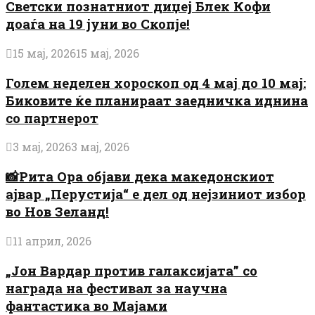
Светски познатниот диџеј Блек Кофи
доаѓа на 19 јуни во Скопје!
15 мај, 2026
15 мај, 2026
Голем неделен хороскоп од 4 мај до 10 мај:
Биковите ќе планираат заедничка иднина
со партнерот
3 мај, 2026
3 мај, 2026
📸Рита Ора објави дека македонскиот
ајвар „Перустија“ е дел од нејзиниот избор
во Нов Зеланд!
11 април, 2026
„Јон Вардар против галаксијата” со
награда на фестивал за научна
фантастика во Мајами