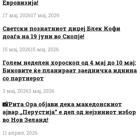
Евровизија!
17 мај, 2026
17 мај, 2026
Светски познатниот диџеј Блек Кофи
доаѓа на 19 јуни во Скопје!
15 мај, 2026
15 мај, 2026
Голем неделен хороскоп од 4 мај до 10 мај:
Биковите ќе планираат заедничка иднина
со партнерот
3 мај, 2026
3 мај, 2026
📸Рита Ора објави дека македонскиот
ајвар „Перустија“ е дел од нејзиниот избор
во Нов Зеланд!
11 април, 2026