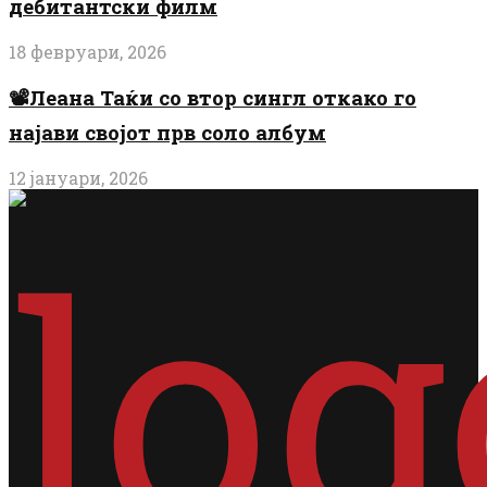
дебитантски филм
18 февруари, 2026
📽️Леана Таќи со втор сингл откако го
најави својот прв соло албум
12 јануари, 2026