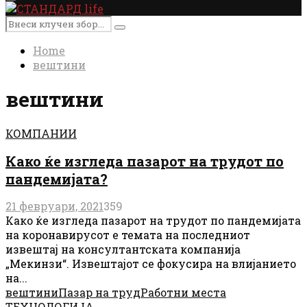
Primary
Menu
Search
Search
for:
Home
вештини
вештини
КОМПАНИИ
Како ќе изгледа пазарот на трудот по
пандемијата?
21 февруари, 2021
359
Како ќе изгледа пазарот на трудот по пандемијата
на коронавирусот е темата на последниот
извештај на консултантската компанија
„Мекинзи“. Извештајот се фокусира на влијанието
на...
вештини
Пазар на труд
Работни места
ТЕХНОЛОГИЈА