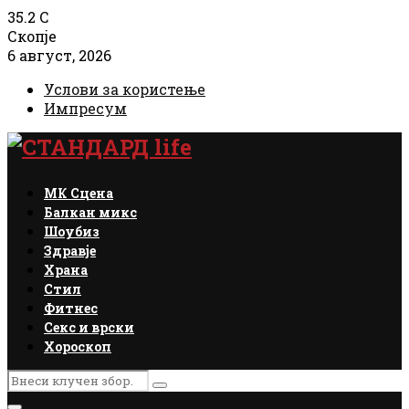
35.2
C
Скопје
6 август, 2026
Услови за користење
Импресум
Facebook
Instagram
Email
Rss
МК Сцена
Балкан микс
Шоубиз
Здравје
Храна
Стил
Фитнес
Секс и врски
Хороскоп
Search
Search
for: