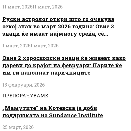
11 март, 2026
11 март, 2026
Руски астролог откри што го очекува
секој знак во март 2026 година: Овие 3
знаци ќе имаат најмногу среќа, сè...
1 март, 2026
1 март, 2026
Овие 2 хороскопски знаци ќе живеат како
цареви до крајот на февруари: Парите ќе
им ги наполнат паричниците
15 февруари, 2026
ПРЕПОРАЧУВАМЕ
„Мамутите“ на Котевска ја доби
поддршката на Sundance Institute
25 март, 2026