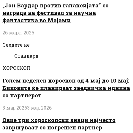
„Јон Вардар против галаксијата” со
награда на фестивал за научна
фантастика во Мајами
26 март, 2026
Следете не
Стандард
ХОРОСКОП
Голем неделен хороскоп од 4 мај до 10 мај:
Биковите ќе планираат заедничка иднина
со партнерот
3 мај, 2026
3 мај, 2026
Овие три хороскопски знаци најчесто
завршуваат со погрешен партнер