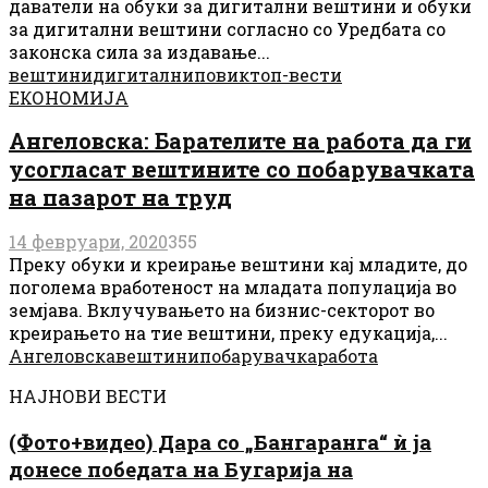
даватели на обуки за дигитални вештини и обуки
за дигитални вештини согласно со Уредбата со
законска сила за издавање...
вештини
дигитални
повик
топ-вести
ЕКОНОМИЈА
Ангеловска: Барателите на работа да ги
усогласат вештините со побарувачката
на пазарот на труд
14 февруари, 2020
355
Преку обуки и креирање вештини кај младите, до
поголема вработеност на младата популација во
земјава. Вклучувањето на бизнис-секторот во
креирањето на тие вештини, преку едукација,...
Ангеловска
вештини
побарувачка
работа
НАЈНОВИ ВЕСТИ
(Фото+видео) Дара со „Бангаранга“ ѝ ја
донесе победата на Бугарија на