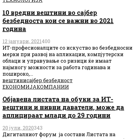
10 вредни вештини во сајбер
безбедноста кои се важни во 2021
година
12 јануари, 2021
400
ИТ-професионалците со искуство во безбедносни
мерки при развој на апликации, компјутерски
облаци и управување со ризици ќе имаат
најмногу можности за работа годинава и
пошироко,...
вештини
сајбер безбедност
ЕКОНОМИЈА
КОМПАНИИ
Објавена листата на обуки за ИТ-
вештини и нивни даватели, може да
аплицираат млади до 29 години
20 јули, 2020
343
Дигиталниот форум ја состави Листата на