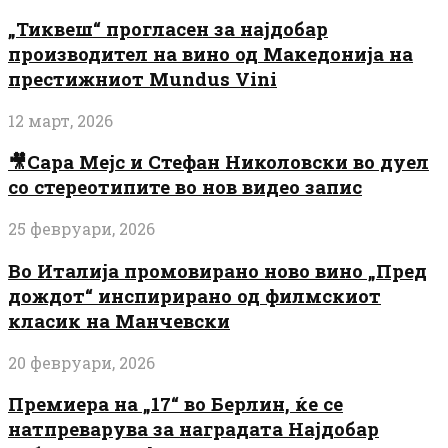
„Тиквеш“ прогласен за најдобар
производител на вино од Македонија на
престижниот Mundus Vini
12 март, 2026
🎥Сара Мејс и Стефан Николовски во дуел
со стереотипите во нов видео запис
25 февруари, 2026
Во Италија промовирано ново вино „Пред
дождот“ инспирирано од филмскиот
класик на Манчевски
20 февруари, 2026
Премиера на „17“ во Берлин, ќе се
натпреварува за наградата Најдобар