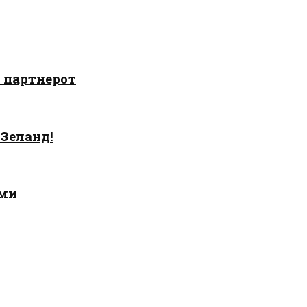
о партнерот
 Зеланд!
ами