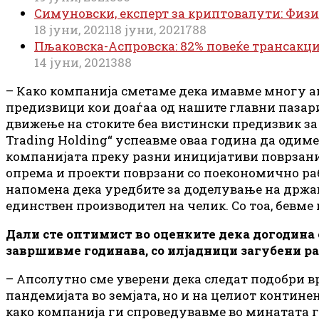
Симуновски, експерт за криптовалути: Физи
18 јуни, 2021
18 јуни, 2021
788
Пљаковска-Аспровска: 82% повеќе трансакци
14 јуни, 2021
388
– Како компанија сметаме дека имавме многу ак
предизвици кои доаѓаа од нашите главни пазари
движење на стоките беа вистински предизвик за 
Trading Holding“ успеавме оваа година да одиме
компанијата преку разни иницијативи поврзани 
опрема и проекти поврзани со поекономично ра
напомена дека уредбите за доделување на држав
единствен производител на челик. Со тоа, бевм
Дали сте оптимист во оценките дека догодина е
завршивме годинава, со илјадници загубени р
– Апсолутно сме уверени дека следат подобри вр
пандемијата во земјата, но и на целиот контине
како компанија ги спроведувавме во минатата г