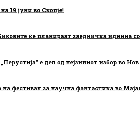
а 19 јуни во Скопје!
: Биковите ќе планираат заедничка иднина с
„Перустија“ е дел од нејзиниот избор во Нов
да на фестивал за научна фантастика во Мај