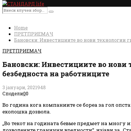
Primary
Menu
Search
Search
for:
Home
ПРЕТПРИЕМАЧ
Бановски: Инвестициите во нови технологии ги
ПРЕТПРИЕМАЧ
Бановски: Инвестициите во нови 
безбедноста на работниците
3 јануари, 2021
948
Сподели
0
0
Во година кога компаниите се бореа за гол опста
еколошка дозвола.
„Во текот на годината бевме предмет на многу 
дозволените гранични вредности“, изјави за „С