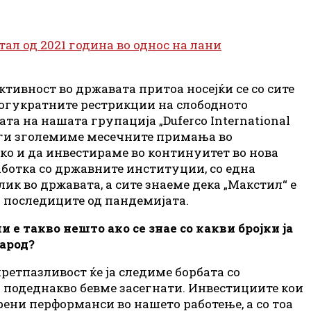
ал од 2021 година во однос на лани
ивност во државата притоа носејќи се со сите
Многукратните рестрикции на слободното
та на нашата групација „Duferco International
да ги зголемиме месечните примања во
ко и да инвестираме во континуитет во нова
ботка со државните институции, со една
к во државата, а сите знаеме дека „Макстил“ е
о последиците од пандемијата.
е такво нешто ако се знае со какви бројки ја
арод?
ретпазливост ќе ја следиме борбата со
и подеднакво бевме засегнати. Инвестициите кои
ени перформанси во нашето работење, а со тоа