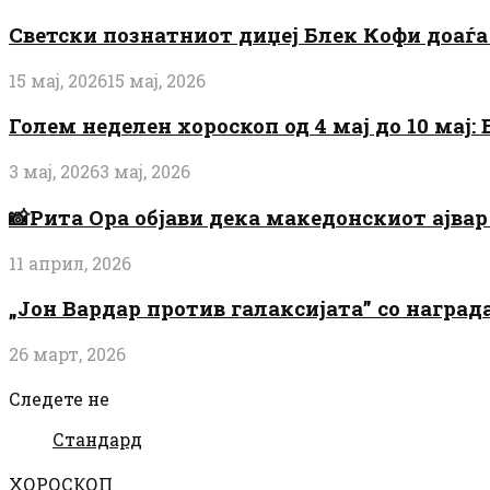
Светски познатниот диџеј Блек Кофи доаѓа н
15 мај, 2026
15 мај, 2026
Голем неделен хороскоп од 4 мај до 10 мај
3 мај, 2026
3 мај, 2026
📸Рита Ора објави дека македонскиот ајвар 
11 април, 2026
„Јон Вардар против галаксијата” со награ
26 март, 2026
Следете не
Стандард
ХОРОСКОП