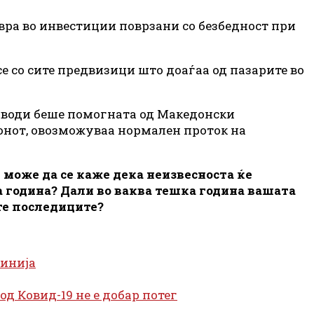
евра во инвестиции поврзани со безбедност при
 со сите предвизици што доаѓаа од пазарите во
изводи беше помогната од Македонски
ионот, овозможуваа нормален проток на
 може да се каже дека неизвесноста ќе
ва година? Дали во ваква тешка година вашата
те последиците?
линија
од Ковид-19 не е добар потег