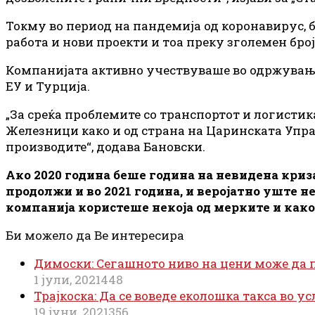
Токму во период на пандемија од коронавирус, б
работа и нови проекти и тоа преку зголемен бр
Компанијата активно учествуваше во одржување 
ЕУ и Турција.
„За среќа проблемите со транспортот и логисти
Железници како и од страна на Царинската Упра
производите“, додава Бановски.
Ако 2020 година беше година на невидена криз
продолжи и во 2021 година, и веројатно уште н
компанија користеше некоја од мерките и како
Би можело да Ве интересира
Димоски: Сегашното ниво на цени може да 
1 јули, 2021
448
Трајкоска: Да се воведе еколошка такса во у
19 јуни, 2021
356