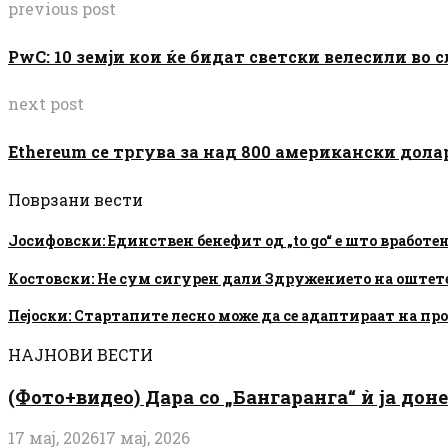
previous post
PwC: 10 земји кои ќе бидат светски велесили во 
next post
Ethereum се тргува за над 800 американски дола
Поврзани вести
Јосифовски: Единствен бенефит од „to go“ е што вработе
Костовски: Не сум сигурен дали Здружението на оште
Пејоски: Стартапите лесно може да се адаптираат на пр
НАЈНОВИ ВЕСТИ
(Фото+видео) Дара со „Бангаранга“ ѝ ја дон
17 мај, 2026
17 мај, 2026