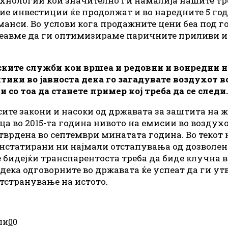
хнологии кои значително ги намалија нашите тр
ие инвестиции ќе продолжат и во наредните 5 год
анси. Во услови кога продажните цени беа под г
пеавме да ги оптимизираме паричните приливи и 
иските служби кои вршеа и редовни и вонредни н
ики во јавноста дека го загадувате воздухот во 
со тоа да станете пример кој треба да се следи
 сите закони и насоки од државата за заштита на
ца во 2015-та година нивото на емисии во воздух
отврдена во септември минатата година. Во текот
онстатирани ни најмали отстапувања од дозволен
 бидејќи транспарентоста треба да биде клучна в
дека одговорните во државата ќе успеат да ги ут
тстранување на истото.
ли
0
0