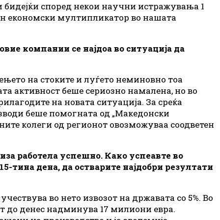
и бидејќи според некои научни истражувања 1
мен економски мултипликатор во нашата
вие компании се најдоа во ситуација да
ењето на стоките и луѓето неминовно тоа
ата активност беше сериозно намалена, но во
рилагодите на новата ситуација. За среќа
изводи беше помогната од „Македонски
ните колеги од регионот овозможуваа соодветен
иза работела успешно. Како успеавте во
15-тина дена, да остварите најдобри резултати
учествува во нето извозот на државата со 5%. Во
т до денес надминува 17 милиони евра.