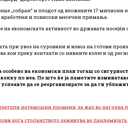
еше „собран“ и плодот од вложените 17 милиони 
ој вработени и повисоки месечни примања.
на економската активност во државата носејќи се
ката при увоз на суровини и извоз на готови про
ва кои преку контакти со нивните колеги од рег
а особено на економски план тогаш со сигурност
еколку по неа. По што ќе ја паметите измината
 успеавте да се реорганизирате за да ги ублажи
претрпи натамошни промени, за жал во нагорна 
слови кога стопанството заживува во пандемијата 