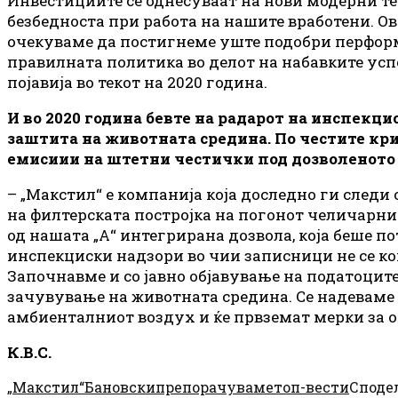
Инвестициите се однесуваат на нови модерни те
безбедноста при работа на нашите вработени. Ов
очекуваме да постигнеме уште подобри перформ
правилната политика во делот на набавките ус
појавија во текот на 2020 година.
И во 2020 година бевте на радарот на инспекц
заштита на животната средина. По честите крит
емисиии на штетни честички под дозволеното и 
– „Макстил“ е компанија која доследно ги следи
на филтерската постројка на погонот челичарни
од нашата „А“ интегрирана дозвола, која беше п
инспекциски надзори во чии записници не се к
Започнавме и со јавно објавување на податоците
зачувување на животната средина. Се надеваме 
амбиенталниот воздух и ќе првземат мерки за о
К.В.С.
„Макстил“
Бановски
препорачуваме
топ-вести
Споде