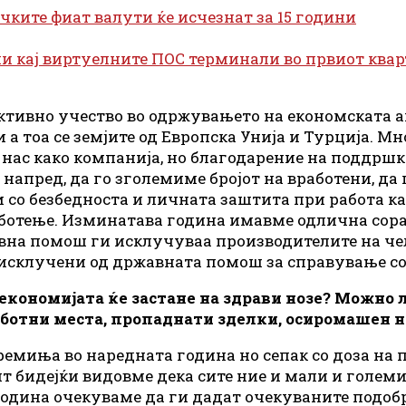
чките фиат валути ќе исчезнат за 15 години
и кај виртуелните ПОС терминали во првиот кварт
тивно учество во одржувањето на економската акт
 а тоа се земјите од Европска Унија и Турција. 
нас како компанија, но благодарение на поддршка
 напред, да го зголемиме бројот на вработени, 
со безбедноста и личната заштита при работа ка
ботење. Изминатава година имавме одлична сора
на помош ги исклучуваа производителите на чели
е исклучени од државната помош за справување с
кономијата ќе застане на здрави нозе? Можно ли 
аботни места, пропаднати зделки, осиромашен н
емиња во наредната година но сепак со доза на п
нт бидејќи видовме дека сите ние и мали и голем
одина очекуваме да ги дадат очекуваните подобр