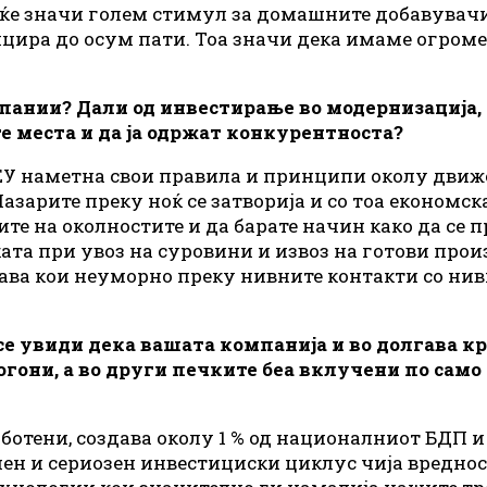
а ќе значи голем стимул за домашните добавувач
лицира до осум пати. Тоа значи дека имаме огро
ании? Дали од инвестирање во модернизација, о
е места и да ја одржат конкурентноста?
о ЕУ наметна свои правила и принципи околу движ
азарите преку ноќ се затворија и со тоа економск
те на околностите и да барате начин како да се п
ата при увоз на суровини и извоз на готови про
ава кои неуморно преку нивните контакти со нив
е увиди дека вашата компанија и во долгава кр
гони, а во други печките беа вклучени по само 
ботени, создава околу 1 % од националниот БДП и 
ен и сериозен инвестициски циклус чија вреднос