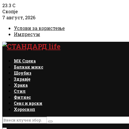
23.3
C
Скопје
7 август, 2026
Услови за користење
Импресум
Facebook
Instagram
Email
Rss
МК Сцена
Балкан микс
Шоубиз
Здравје
Храна
Стил
Фитнес
Секс и врски
Хороскоп
Search
Search
for: