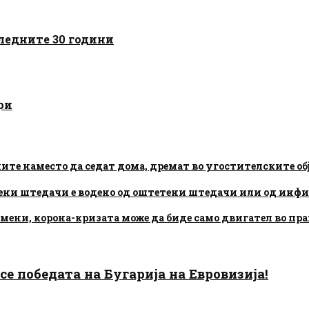
следните 30 години
ри
ните наместо да седат дома, дремат во угостителските об
тени штедачи е водено од оштетени штедачи или од ин
омени, корона-кризата може да биде само двигател во пр
есе победата на Бугарија на Евровизија!