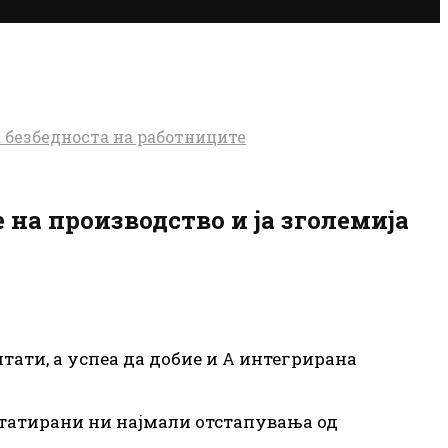
а безбедноста на работниците
на производство и ја зголемија
лтати, а успеа да добие и А интегрирана
статирани ни најмали отстапувања од