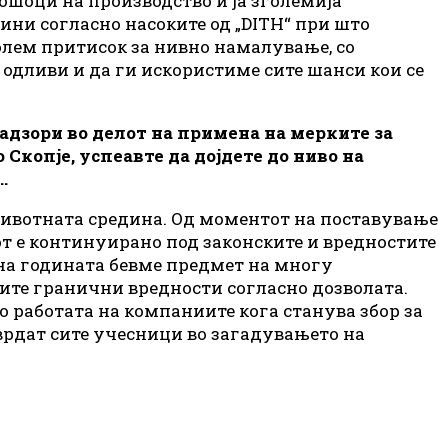
ошоци на производство и ја зголемија
ини согласно насоките од „DITH“ при што
олем притисок за нивно намалување, со
одливи и да ги искористиме сите шанси кои се
адзори во делот на примена на мерките за
Скопје, успеавте да дојдете до ниво на
…
 животната средина. Од моментот на поставување
от е континуирано под законските и вредностите
 на годината бевме предмет на многу
ите гранични вредности согласно дозволата.
о работата на компаниите кога станува збор за
врдат сите учесници во загадувањето на