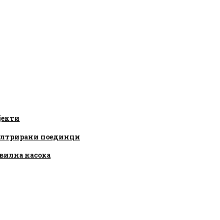
јекти
филтрирани поединци
авилна насока