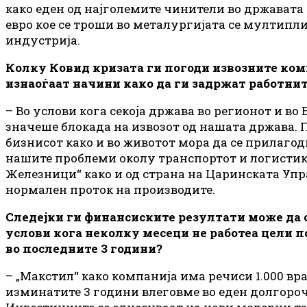
како еден од најголемите чинители во држават
евро кое се троши во металургијата се мултип
индустрија.
Колку Ковид кризата ги погоди извозните комп
изнаоѓаат начини како да ги задржат работнит
– Во услови кога секоја држава во регионот и в
значеше блокада на извозот од нашата држава. П
бизнисот како и во животот мора да се прилагоди
нашите проблеми околу транспортот и логистик
Железници“ како и од страна на Царинската Упр
нормален проток на производите.
Следејки ги финансиските резултати може да с
услови кога неколку месеци не работеа цели по
во последните 3 години?
– „Макстил“ како компанија има речиси 1.000 вра
изминатите 3 години влеговме во еден долгороч