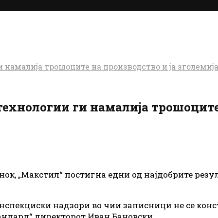
 намалија трошоците на производство и ја зголемиј
технологии ги намалија трошоците 
нок, „Макстил“ постигна едни од најдобрите резу
инспекциски надзори во чии записници не се кон
тандард“ директорот Иван Бановски.