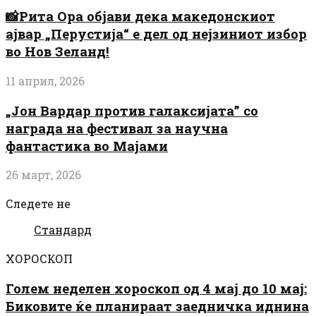
📸Рита Ора објави дека македонскиот
ајвар „Перустија“ е дел од нејзиниот избор
во Нов Зеланд!
11 април, 2026
„Јон Вардар против галаксијата” со
награда на фестивал за научна
фантастика во Мајами
26 март, 2026
Следете не
Стандард
ХОРОСКОП
Голем неделен хороскоп од 4 мај до 10 мај:
Биковите ќе планираат заедничка иднина