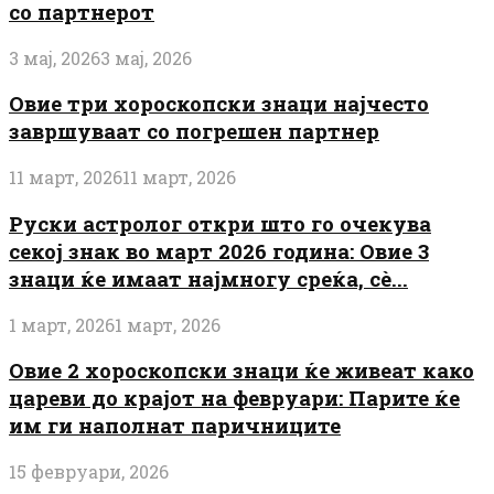
со партнерот
3 мај, 2026
3 мај, 2026
Овие три хороскопски знаци најчесто
завршуваат со погрешен партнер
11 март, 2026
11 март, 2026
Руски астролог откри што го очекува
секој знак во март 2026 година: Овие 3
знаци ќе имаат најмногу среќа, сè...
1 март, 2026
1 март, 2026
Овие 2 хороскопски знаци ќе живеат како
цареви до крајот на февруари: Парите ќе
им ги наполнат паричниците
15 февруари, 2026