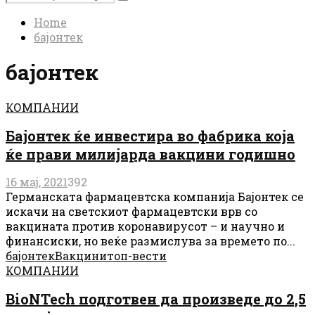
Search
for:
Home
бајонтек
бајонтек
КОМПАНИИ
Бајонтек ќе инвестира во фабрика која
ќе прави милијарда вакцини годишно
16 мај, 2021
392
Германската фармацевтска компанија Бајонтек се
искачи на светскиот фармацевтски врв со
вакцината против коронавирусот – и научно и
финансиски, но веќе размислува за времето по...
бајонтек
Вакцини
топ-вести
КОМПАНИИ
BioNTech подготвен да произведе до 2,5