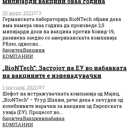
милијарди вакцини оваа година
30 март, 2021
372
Германската лабораторија BioNTech објави дека
има намера оваа година да произведе 2,5
милијарди дози на вакцина против Ковид-19,
развиена заедно со американската компанија
Pfizer, односно...
бајонтек
Вакцини
КОМПАНИИ
„BioNTech“: Застојот на ЕУ во набавката
на вакцините е изненадувачки
1 јануари, 2021
357
Шефот на истражувачката компанија од Мајнц,
„BioNTech“ – Угур Шахин, рече дека е зачуден од
колебливите нарачки за вакцини од Европската
унија (ЕУ). Процесот во...
бајонтек
Вакцини
набавка
КОМПАНИИ