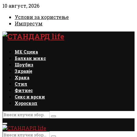
10 август, 2026
Услови за користење
Импресум
Facebook
Instagram
Email
Rss
МК Сцена
Балкан микс
Шоубиз
Здравје
Храна
Стил
Фитнес
Секс и врски
Хороскоп
Search
Search
for:
Primary
Menu
Search