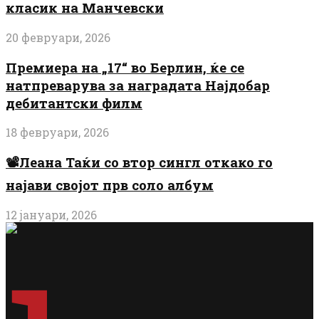
класик на Манчевски
20 февруари, 2026
Премиера на „17“ во Берлин, ќе се
натпреварува за наградата Најдобар
дебитантски филм
18 февруари, 2026
📽️Леана Таќи со втор сингл откако го
најави својот прв соло албум
12 јануари, 2026