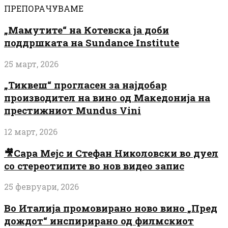
ПРЕПОРАЧУВАМЕ
„Мамутите“ на Котевска ја доби
поддршката на Sundance Institute
25 март, 2026
„Тиквеш“ прогласен за најдобар
производител на вино од Македонија на
престижниот Mundus Vini
12 март, 2026
🎥Сара Мејс и Стефан Николовски во дуел
со стереотипите во нов видео запис
25 февруари, 2026
Во Италија промовирано ново вино „Пред
дождот“ инспирирано од филмскиот