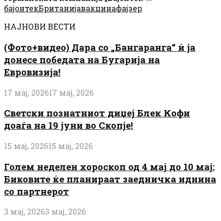
бајонтек
Британија
вакцина
фајзер
НАЈНОВИ ВЕСТИ
(Фото+видео) Дара со „Бангаранга“ ѝ ја
донесе победата на Бугарија на
Евровизија!
17 мај, 2026
17 мај, 2026
Светски познатниот диџеј Блек Кофи
доаѓа на 19 јуни во Скопје!
15 мај, 2026
15 мај, 2026
Голем неделен хороскоп од 4 мај до 10 мај:
Биковите ќе планираат заедничка иднина
со партнерот
3 мај, 2026
3 мај, 2026