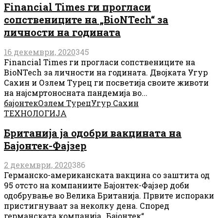
Financial Times ги прогласи
сопствениците на „BioNTech“ за
личности на годината
16 декември, 2020
345
Financial Times ги прогласи сопствениците на
BioNTech за личности на годината. Двојката Угур
Сахин и Озлем Турец ги посветија своите животи
на најсмртоносната пандемија во...
бајонтек
Озлем Турец
Угур Сахин
ТЕХНОЛОГИЈА
Британија ја одобри вакцината на
Бајонтек-Фајзер
2 декември, 2020
386
Германско-американската вакцина со заштита од
95 отсто на компаниите Бајонтек-Фајзер доби
одобрување во Велика Британија. Првите испораки
пристигнуваат за неколку дена. Според
германската компанија „Бајонтек“...