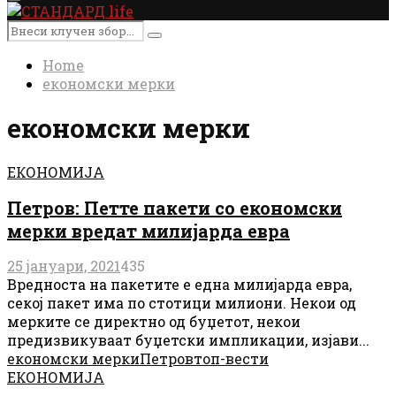
Primary
Menu
Search
Search
for:
Home
економски мерки
економски мерки
ЕКОНОМИЈА
Петров: Петте пакети со економски
мерки вредат милијарда евра
25 јануари, 2021
435
Вредноста на пакетите е една милијарда евра,
секој пакет има по стотици милиони. Некои од
мерките се директно од буџетот, некои
предизвикуваат буџетски импликации, изјави...
економски мерки
Петров
топ-вести
ЕКОНОМИЈА