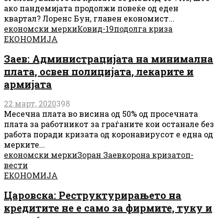
ако пандемијата продолжи повеќе од еден
квартал? Лоренс Бун, главен економист...
економски мерки
Ковид-19
подолга криза
ЕКОНОМИЈА
Заев: Администрацијата на минимална
плата, освен полицијата, лекарите и
армијата
22 март, 2020
398
Месечна плата во висина од 50% од просечната
плата за работникот за граѓаните кои останале без
работа поради кризата од коронавирусот е една од
мерките...
економски мерки
Зоран Заев
корона криза
топ-
вести
ЕКОНОМИЈА
Царовска: Реструктурирањето на
кредитите не е само за фирмите, туку и