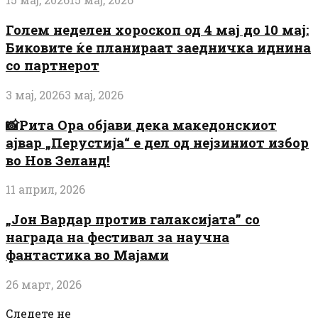
Голем неделен хороскоп од 4 мај до 10 мај:
Биковите ќе планираат заедничка иднина
со партнерот
3 мај, 2026
3 мај, 2026
📸Рита Ора објави дека македонскиот
ајвар „Перустија“ е дел од нејзиниот избор
во Нов Зеланд!
11 април, 2026
„Јон Вардар против галаксијата” со
награда на фестивал за научна
фантастика во Мајами
26 март, 2026
Следете не