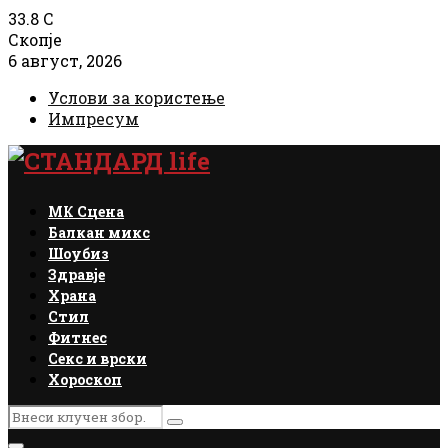
33.8
C
Скопје
6 август, 2026
Услови за користење
Импресум
Facebook
Instagram
Email
Rss
МК Сцена
Балкан микс
Шоубиз
Здравје
Храна
Стил
Фитнес
Секс и врски
Хороскоп
Search
Search
for: