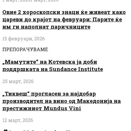
Овие 2 хороскопски знаци ќе живеат како
цареви до крајот на февруари: Парите ќе
им ги наполнат паричниците
15 февруари, 2026
ПРЕПОРАЧУВАМЕ
„Мамутите“ на Котевска ја доби
поддршката на Sundance Institute
25 март, 2026
„Тиквеш“ прогласен за најдобар
производител на вино од Македонија на
престижниот Mundus Vini
12 март, 2026