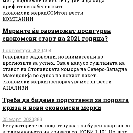
меѓу надлежните институции и да бидат
прифатени забелешките...
економски мерки
ССМ
топ-вести
КОМПАНИИ
Мерките ќе овозможат посигурен
економски старт на 2021 година?
1 октомври, 2020
404
Генерално задоволни, но внимателни во
прогнозите за успех. Ова е накусо суштината на
ставот на Стопанската комора на Северо-Западна
Македонија во однос на новиот пакет...
економски мерки
препорачуваме
топ-вести
АНАЛИЗИ
Треба да бидеме подготвени за подолга
криза и нови економски мерки
25 март, 2020
383
Регулаторите се подготвуваат за бурен квартал со
зголемувањето на кризата со „КОВИД-19“. Но, што