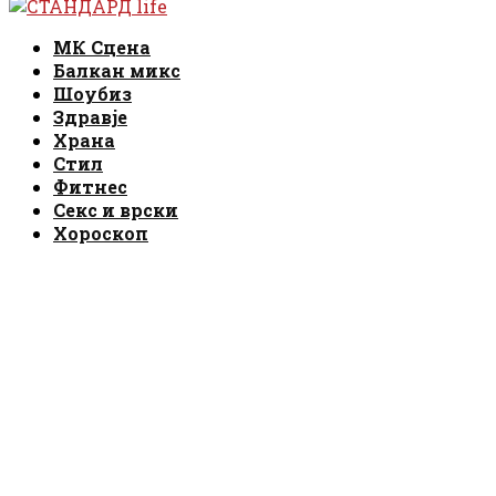
Facebook
Instagram
Email
Rss
Facebook
Instagram
Email
Rss
МК Сцена
Балкан микс
Шоубиз
Здравје
Храна
Стил
Фитнес
Секс и врски
Хороскоп