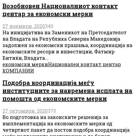
Возобновен Националниот контакт
центар за економски мерки
27 ноември, 2020
340
На иницијатива на Заменикот на Претседателот
на Владата на Република Северна Македонија
задолжен за економски прашања, координација на
економските ресори и инвестиции, Фатмир
Битиќи, Владата...
економски мерки
Национален контакт центар
КОМПАНИИ
Подобра координација меѓу
институциите за навремена исплата на
помошта од економските мерки
27 октомври, 2020
370
Во подготовка на законските решенија за
имплементација на економските мерки од
четвртиот пакет да постои подобра координација