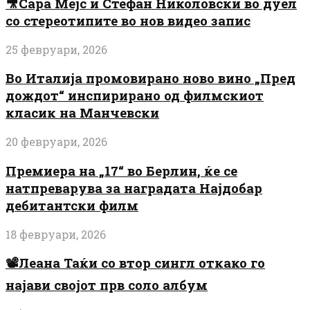
🎥Сара Мејс и Стефан Николовски во дуел
со стереотипите во нов видео запис
25 февруари, 2026
Во Италија промовирано ново вино „Пред
дождот“ инспирирано од филмскиот
класик на Манчевски
20 февруари, 2026
Премиера на „17“ во Берлин, ќе се
натпреварува за наградата Најдобар
дебитантски филм
18 февруари, 2026
📽️Леана Таќи со втор сингл откако го
најави својот прв соло албум