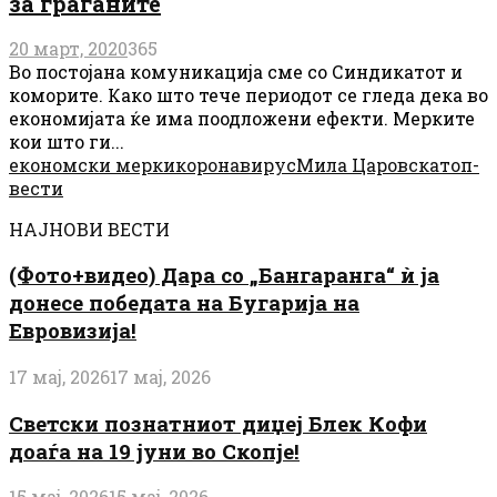
за граѓаните
20 март, 2020
365
Во постојана комуникација сме со Синдикатот и
коморите. Како што тече периодот се гледа дека во
економијата ќе има поодложени ефекти. Мерките
кои што ги...
економски мерки
коронавирус
Мила Царовска
топ-
вести
НАЈНОВИ ВЕСТИ
(Фото+видео) Дара со „Бангаранга“ ѝ ја
донесе победата на Бугарија на
Евровизија!
17 мај, 2026
17 мај, 2026
Светски познатниот диџеј Блек Кофи
доаѓа на 19 јуни во Скопје!
15 мај, 2026
15 мај, 2026