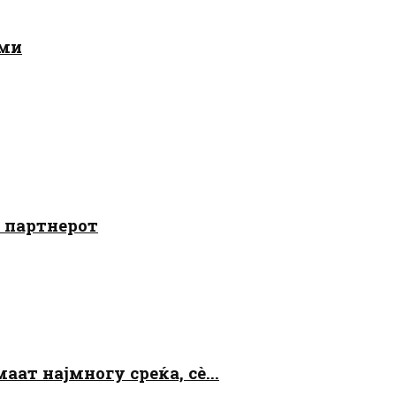
ами
о партнерот
аат најмногу среќа, сè...