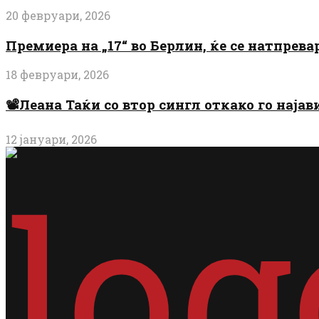
20 февруари, 2026
Премиера на „17“ во Берлин, ќе се натпрев
18 февруари, 2026
📽️Леана Таќи со втор сингл откако го најав
12 јануари, 2026