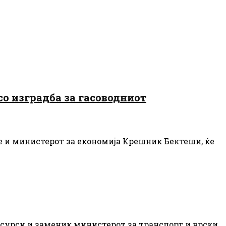
со изградба за гасоводниот
иде и министерот за економија Крешник Бектеши, ќе
есурси и заменик министерот за транспорт и врски,