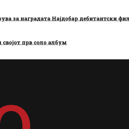
арува за наградата Најдобар дебитантски фи
и својот прв соло албум