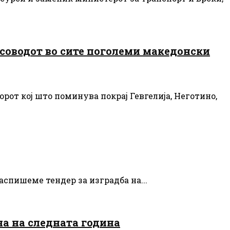
асоводот во сите поголеми македонски
рот кој што поминува покрај Гевгелија, Неготино,
аспишеме тендер за изградба на...
на на следната година