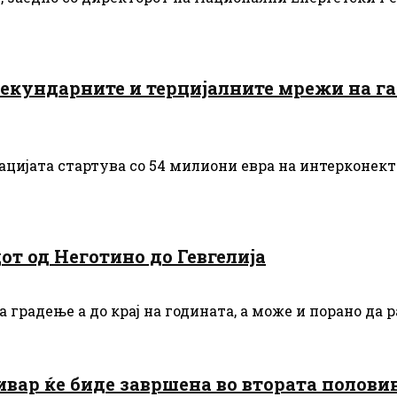
 секундарните и терцијалните мрежи на г
цијата стартува со 54 милиони евра на интерконекто
от од Неготино до Гевгелија
 градење а до крај на годината, а може и порано да р
ивар ќе биде завршена во втората полови