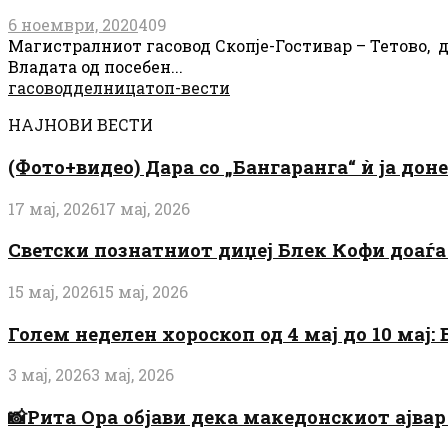
6 ноември, 2020
409
Магистралниот гасовод Скопје-Гостивар – Тетово, д
Владата од посебен...
гасовод
делница
топ-вести
НАЈНОВИ ВЕСТИ
(Фото+видео) Дара со „Бангаранга“ ѝ ја дон
17 мај, 2026
17 мај, 2026
Светски познатниот диџеј Блек Кофи доаѓа н
15 мај, 2026
15 мај, 2026
Голем неделен хороскоп од 4 мај до 10 мај
3 мај, 2026
3 мај, 2026
📸Рита Ора објави дека македонскиот ајвар 