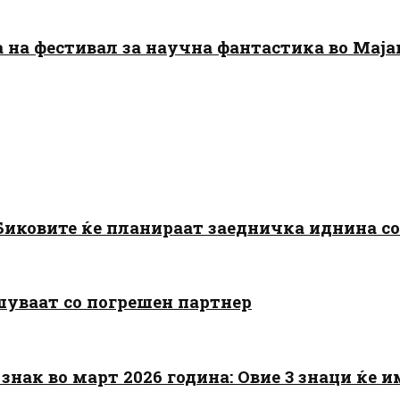
да на фестивал за научна фантастика во Мај
: Биковите ќе планираат заедничка иднина с
шуваат со погрешен партнер
знак во март 2026 година: Овие 3 знаци ќе им