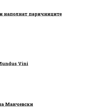
 ги наполнат паричниците
Mundus Vini
 на Манчевски