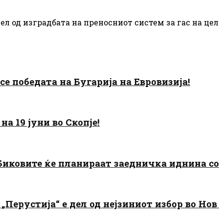
ел од изградбата на преносниот систем за гас на це
есе победата на Бугарија на Евровизија!
а 19 јуни во Скопје!
: Биковите ќе планираат заедничка иднина с
„Перустија“ е дел од нејзиниот избор во Нов