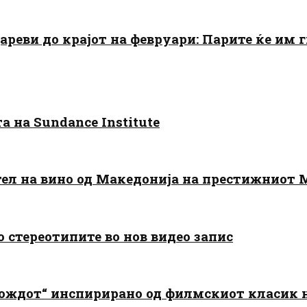
цареви до крајот на февруари: Парите ќе им
 на Sundance Institute
тел на вино од Македонија на престижниот 
о стереотипите во нов видео запис
дождот“ инспирирано од филмскиот класик