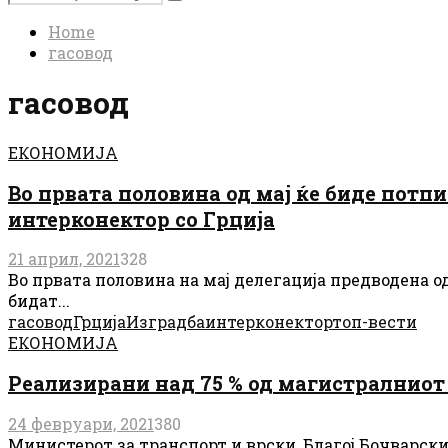
Search
for:
Home
гасовод
гасовод
ЕКОНОМИЈА
Во првата половина од мај ќе биде потп
интерконектор со Грција
21 април, 2021
328
Во првата половина на мај делегација предводена о
бидат...
гасовод
Грција
Изградба
интерконектор
топ-вести
ЕКОНОМИЈА
Реализирани над 75 % од магистралниот 
24 февруари, 2021
380
Министерот за транспорт и врски, Благој Бочварск