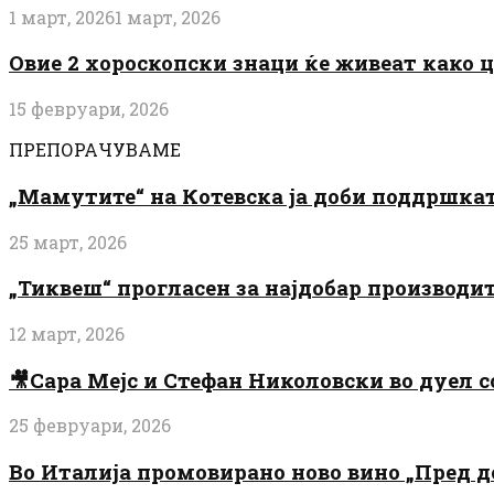
1 март, 2026
1 март, 2026
Овие 2 хороскопски знаци ќе живеат како 
15 февруари, 2026
ПРЕПОРАЧУВАМЕ
„Мамутите“ на Котевска ја доби поддршката
25 март, 2026
„Тиквеш“ прогласен за најдобар производи
12 март, 2026
🎥Сара Мејс и Стефан Николовски во дуел с
25 февруари, 2026
Во Италија промовирано ново вино „Пред 