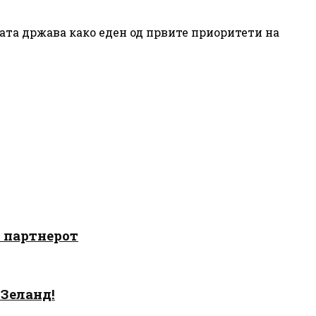
лата држава како еден од првите приоритети на
о партнерот
 Зеланд!