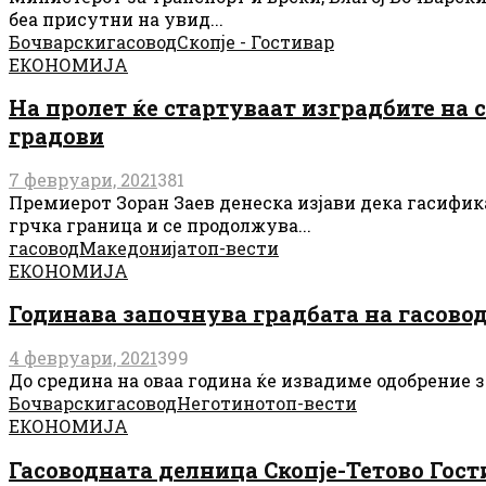
беа присутни на увид...
Бочварски
гасовод
Скопје - Гостивар
ЕКОНОМИЈА
На пролет ќе стартуваат изградбите на
градови
7 февруари, 2021
381
Премиерот Зоран Заев денеска изјави дека гасифика
грчка граница и се продолжува...
гасовод
Македонија
топ-вести
ЕКОНОМИЈА
Годинава започнува градбата на гасовод
4 февруари, 2021
399
До средина на оваа година ќе извадиме одобрение за
Бочварски
гасовод
Неготино
топ-вести
ЕКОНОМИЈА
Гасоводната делница Скопје-Тетово Гост