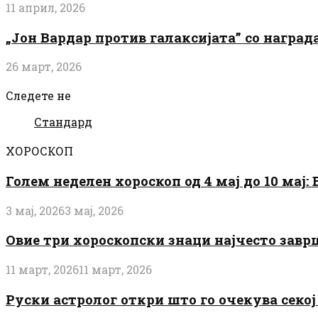
11 април, 2026
„Јон Вардар против галаксијата” со награ
26 март, 2026
Следете не
Стандард
ХОРОСКОП
Голем неделен хороскоп од 4 мај до 10 мај
3 мај, 2026
3 мај, 2026
Овие три хороскопски знаци најчесто завр
11 март, 2026
11 март, 2026
Руски астролог откри што го очекува секој 