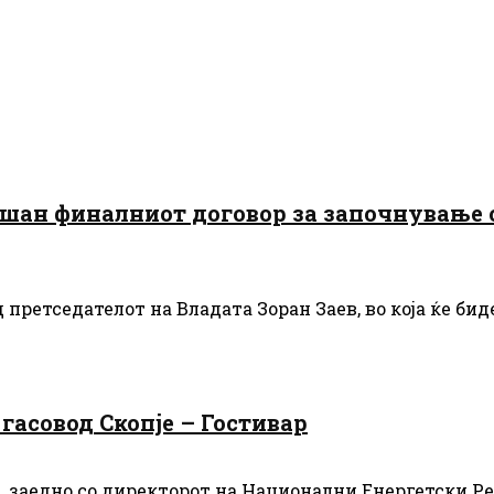
ишан финалниот договор за започнување 
д претседателот на Владата Зоран Заев, во која ќе б
гасовод Скопје – Гостивар
и, заедно со директорот на Национални Енергетски Р