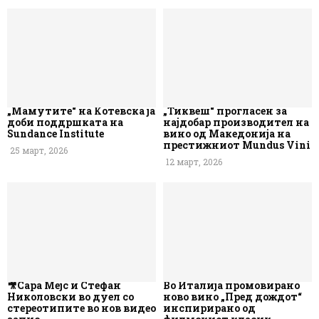
„Мамутите“ на Котевска ја
„Тиквеш“ прогласен за
доби поддршката на
најдобар производител на
Sundance Institute
вино од Македонија на
престижниот Mundus Vini
25 март, 2026
12 март, 2026
🎥Сара Мејс и Стефан
Во Италија промовирано
Николовски во дуел со
ново вино „Пред дождот“
стереотипите во нов видео
инспирирано од