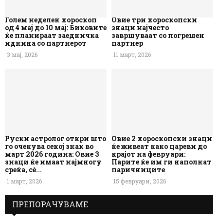
Голем неделен хороскоп
Овие три хороскопски
од 4 мај до 10 мај: Биковите
знаци најчесто
ќе планираат заедничка
завршуваат со погрешен
иднина со партнерот
партнер
3 мај, 2026
11 март, 2026
Руски астролог откри што
Овие 2 хороскопски знаци
го очекува секој знак во
ќе живеат како цареви до
март 2026 година: Овие 3
крајот на февруари:
знаци ќе имаат најмногу
Парите ќе им ги наполнат
среќа, сè...
паричниците
1 март, 2026
15 февруари, 2026
ПРЕПОРАЧУВАМЕ