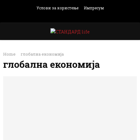
Услови за користење
Импресум
Facebook
Instagram
Email
Rss
PRIMARY
Home
глобална економија
MENU
глобална економија