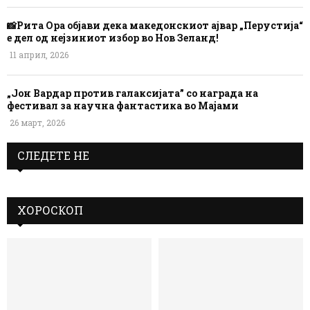
📸Рита Ора објави дека македонскиот ајвар „Перустија“
е дел од нејзиниот избор во Нов Зеланд!
11 април, 2026
„Јон Вардар против галаксијата” со награда на
фестивал за научна фантастика во Мајами
26 март, 2026
СЛЕДЕТЕ НЕ
ХОРОСКОП