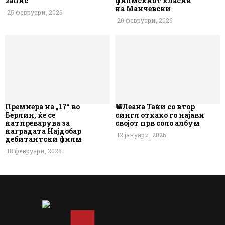
запис
филмскиот класик
на Манчевски
25 февруари, 2026
20 февруари, 2026
Премиера на „17“ во
📽️Леана Таќи со втор
Берлин, ќе се
сингл откако го најави
натпреварува за
својот прв соло албум
наградата Најдобар
12 јануари, 2026
дебитантски филм
18 февруари, 2026