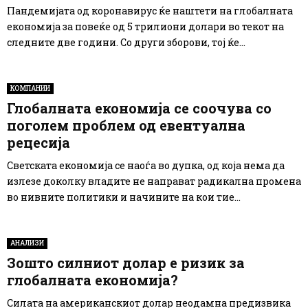
Пандемијата од коронавирус ќе наштети на глобалната
економија за повеќе од 5 трилиони долари во текот на
следните две години. Со други зборови, тој ќе...
КОМПАНИИ
Глобалната економија се соочува со
поголем проблем од евентуална
рецесија
Светската економија се наоѓа во дупка, од која нема да
излезе доколку владите не направат радикална промена
во нивните политики и начините на кои тие...
АНАЛИЗИ
Зошто силниот долар е ризик за
глобалната економија?
Силата на американскиот долар неодамна предизвика