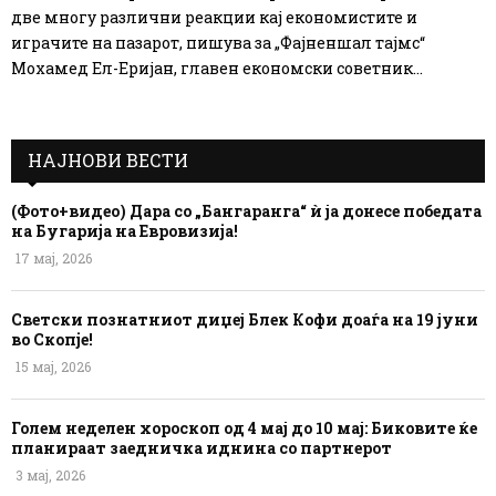
две многу различни реакции кај економистите и
играчите на пазарот, пишува за „Фајненшал тајмс“
Мохамед Ел-Еријан, главен економски советник...
НАЈНОВИ ВЕСТИ
(Фото+видео) Дара со „Бангаранга“ ѝ ја донесе победата
на Бугарија на Евровизија!
17 мај, 2026
Светски познатниот диџеј Блек Кофи доаѓа на 19 јуни
во Скопје!
15 мај, 2026
Голем неделен хороскоп од 4 мај до 10 мај: Биковите ќе
планираат заедничка иднина со партнерот
3 мај, 2026