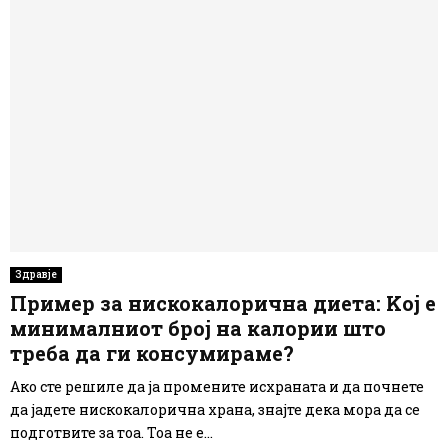
Здравје
Пример за нискокалорична диета: Koj e
минималниот број на калории што
треба да ги консумираме?
Ако сте решиле да ја промените исхраната и да почнете
да јадете нискокалорична храна, знајте дека мора да се
подготвите за тоа. Тоа не е...