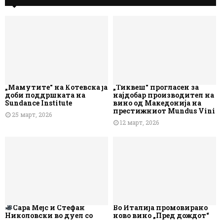
„Мамутите“ на Котевска ја
„Тиквеш“ прогласен за
доби поддршката на
најдобар производител на
Sundance Institute
вино од Македонија на
престижниот Mundus Vini
25 март, 2026
12 март, 2026
Сара Мејс и Стефан
Во Италија промовирано
Николовски во дуел со
ново вино „Пред дождот“