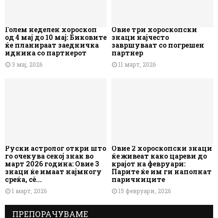
Голем неделен хороскоп
Овие три хороскопски
од 4 мај до 10 мај: Биковите
знаци најчесто
ќе планираат заедничка
завршуваат со погрешен
иднина со партнерот
партнер
3 мај, 2026
11 март, 2026
Руски астролог откри што
Овие 2 хороскопски знаци
го очекува секој знак во
ќе живеат како цареви до
март 2026 година: Овие 3
крајот на февруари:
знаци ќе имаат најмногу
Парите ќе им ги наполнат
среќа, сè...
паричниците
1 март, 2026
15 февруари, 2026
ПРЕПОРАЧУВАМЕ