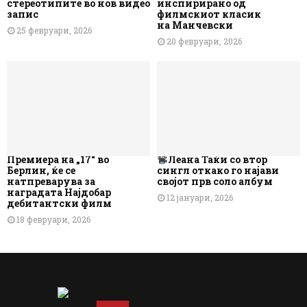
стереотипите во нов видео
инспирирано од
запис
филмскиот класик
на Манчевски
25 февруари, 2026
20 февруари, 2026
Премиера на „17“ во
Леана Таќи со втор
Берлин, ќе се
сингл откако го најави
натпреварува за
својот прв соло албум
наградата Најдобар
12 јануари, 2026
дебитантски филм
18 февруари, 2026