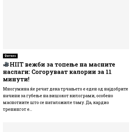
Фитнес
HIIT вежби за топење на масните
наслаги: Согоруваат калории за 11
минути!
Многумина ќе речат дека трчањето е еден од најдобрите
начини за губење на вишокот килограми, особено
маснотиите што се наталожиле таму. Да, кардио
тренингот е...