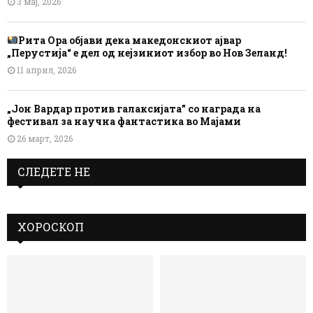
3 мај, 2026
Рита Ора објави дека македонскиот ајвар
„Перустија“ е дел од нејзиниот избор во Нов Зеланд!
11 април, 2026
„Јон Вардар против галаксијата” со награда на
фестивал за научна фантастика во Мајами
26 март, 2026
СЛЕДЕТЕ НЕ
ХОРОСКОП