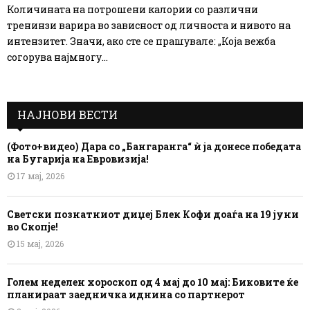
Количината на потрошени калории со различни
тренинзи варира во зависност од личноста и нивото на
интензитет. Значи, ако сте се прашувале: „Која вежба
согорува најмногу...
НАЈНОВИ ВЕСТИ
(Фото+видео) Дара со „Бангаранга“ ѝ ја донесе победата
на Бугарија на Евровизија!
17 мај, 2026
Светски познатниот диџеј Блек Кофи доаѓа на 19 јуни
во Скопје!
15 мај, 2026
Голем неделен хороскоп од 4 мај до 10 мај: Биковите ќе
планираат заедничка иднина со партнерот