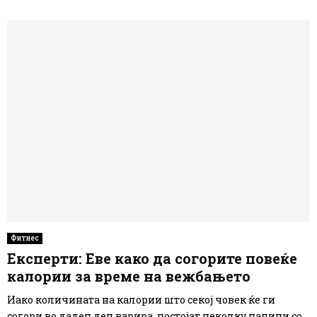
Фитнес
Експерти: Еве како да согорите повеќе
калории за време на вежбањето
Иако количината на калории што секој човек ќе ги
согори во даден ден варира, постојат неколку начини со