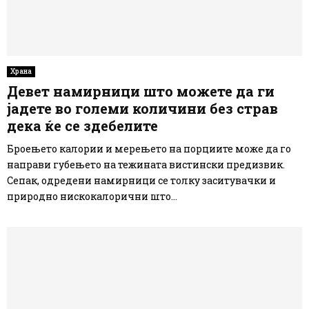
Храна
Девет намирници што можете да ги
јадете во големи количини без страв
дека ќе се здебелите
Броењето калории и мерењето на порциите може да го
направи губењето на тежината вистински предизвик.
Сепак, одредени намирници се толку заситувачки и
природно нискокалорични што...