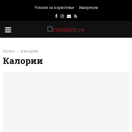
Услови за користење
Импресум
Facebook
Instagram
Email
Rss
PRIMARY
MENU
Home
Калории
Калории