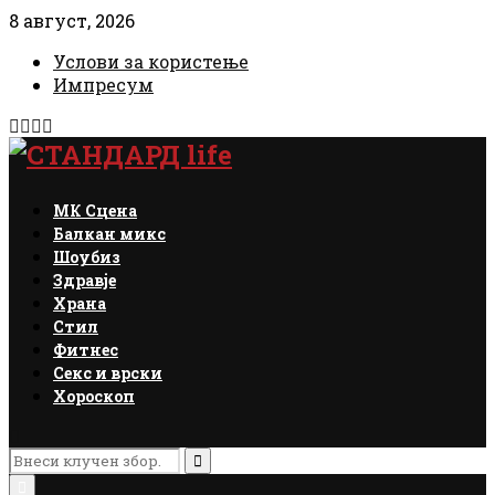
8 август, 2026
Услови за користење
Импресум
Facebook
Instagram
Email
Rss
МК Сцена
Балкан микс
Шоубиз
Здравје
Храна
Стил
Фитнес
Секс и врски
Хороскоп
Search
for:
Search
Primary