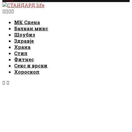
Facebook
Instagram
Email
Rss
МК Сцена
Балкан микс
Шоубиз
Здравје
Храна
Стил
Фитнес
Секс и врски
Хороскоп