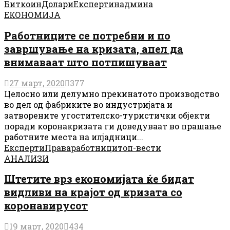
Биткоин
Долари
Експерти
надмина
ЕКОНОМИЈА
Работниците се потребни и по
завршување на кризата, апел да
внимаваат што потпишуваат
27 март, 2020
377
Целосно или делумно прекинатото производство
во дел од фабриките во индустријата и
затворените угостителско-туристички објекти
поради коронакризата ги доведуваат во прашање
работните места на илјадници...
Експерти
Права
работници
топ-вести
АНАЛИЗИ
Штетите врз економијата ќе бидат
видливи на крајот од кризата со
коронавирусот
19 март, 2020
434