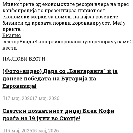
Министрите од економските ресори вчера на прес
конфенреција го презентираа првиот сет
економски мерки за помош на најзагрозените
бизниси од кризата поради коронавирусот. Меѓу
првите...
Бизнис
сектор
Влада
Експерти
коронавирус
препорачуваме
С
вести
НАЈНОВИ ВЕСТИ
(Фото+видео) Дара со „Бангаранга“ ѝ ја
донесе победата на Бугарија на
Евровизија!
17 мај, 2026
17 мај, 2026
Светски познатниот диџеј Блек Кофи
доаѓа на 19 јуни во Скопје!
15 мај, 2026
15 мај, 2026