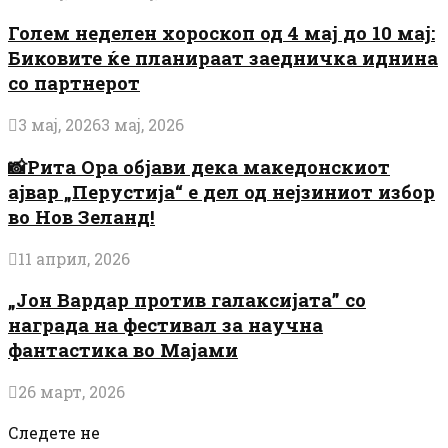
Голем неделен хороскоп од 4 мај до 10 мај:
Биковите ќе планираат заедничка иднина
со партнерот
3 мај, 2026
3 мај, 2026
📸Рита Ора објави дека македонскиот
ајвар „Перустија“ е дел од нејзиниот избор
во Нов Зеланд!
11 април, 2026
„Јон Вардар против галаксијата” со
награда на фестивал за научна
фантастика во Мајами
26 март, 2026
Следете не