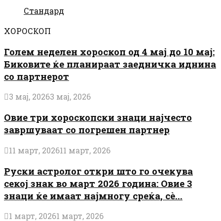
Стандард
ХОРОСКОП
Голем неделен хороскоп од 4 мај до 10 мај:
Биковите ќе планираат заедничка иднина
со партнерот
3 мај, 2026
3 мај, 2026
Овие три хороскопски знаци најчесто
завршуваат со погрешен партнер
11 март, 2026
11 март, 2026
Руски астролог откри што го очекува
секој знак во март 2026 година: Овие 3
знаци ќе имаат најмногу среќа, сè...
1 март, 2026
1 март, 2026