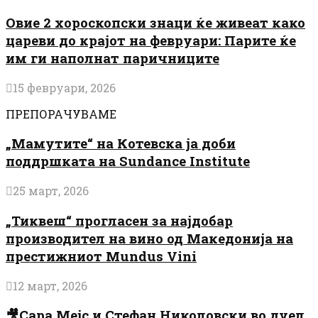
Овие 2 хороскопски знаци ќе живеат како
цареви до крајот на февруари: Парите ќе
им ги наполнат паричниците
15 февруари, 2026
ПРЕПОРАЧУВАМЕ
„Мамутите“ на Котевска ја доби
поддршката на Sundance Institute
25 март, 2026
„Тиквеш“ прогласен за најдобар
производител на вино од Македонија на
престижниот Mundus Vini
12 март, 2026
🎥Сара Мејс и Стефан Николовски во дуел