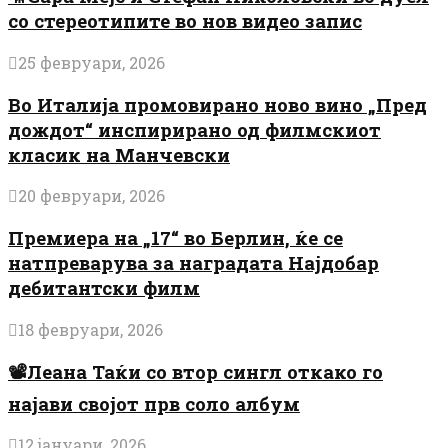
со стереотипите во нов видео запис
25 февруари, 2026
Во Италија промовирано ново вино „Пред
дождот“ инспирирано од филмскиот
класик на Манчевски
20 февруари, 2026
Премиера на „17“ во Берлин, ќе се
натпреварува за наградата Најдобар
дебитантски филм
18 февруари, 2026
📽️Леана Таќи со втор сингл откако го
најави својот прв соло албум
12 јануари, 2026