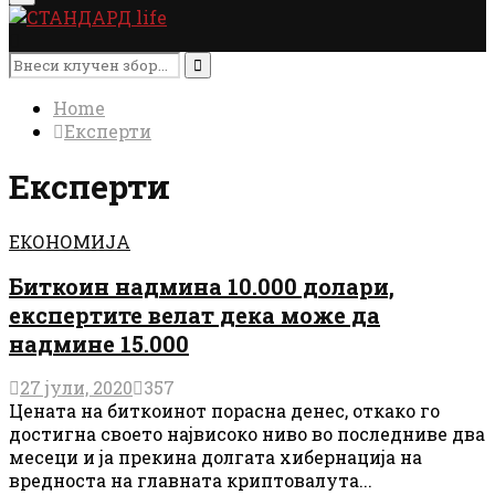
Menu
Search
for:
Search
Home
Експерти
Експерти
ЕКОНОМИЈА
Биткоин надмина 10.000 долари,
експертите велат дека може да
надмине 15.000
27 јули, 2020
357
Цената на биткоинот порасна денес, откако го
достигна своето највисоко ниво во последниве два
месеци и ја прекина долгата хибернација на
вредноста на главната криптовалута...