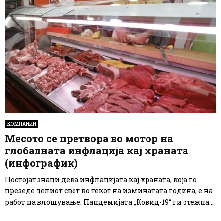
КОМПАНИИ
Месото се претвора во мотор на
глобалната инфлација кај храната
(инфографик)
Постојат знаци дека инфлацијата кај храната, која го
презеде целиот свет во текот на изминатата година, е на
работ на влошување. Пандемијата „Ковид-19“ ги отежна...