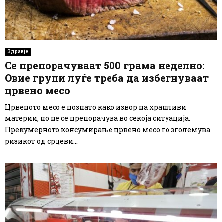
Здравје
Се препорачуваат 500 грама неделно:
Овие групи луѓе треба да избегнуваат
црвено месо
Црвеното месо е познато како извор на хранливи
материи, но не се препорачува во секоја ситуација.
Прекумерното консумирање црвено месо го зголемува
ризикот од срцеви...