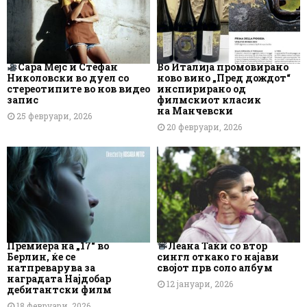
Сара Мејс и Стефан
Во Италија промовирано
Николовски во дуел со
ново вино „Пред дождот“
стереотипите во нов видео
инспирирано од
запис
филмскиот класик
на Манчевски
25 февруари, 2026
20 февруари, 2026
Премиера на „17“ во
Леана Таќи со втор
Берлин, ќе се
сингл откако го најави
натпреварува за
својот прв соло албум
наградата Најдобар
12 јануари, 2026
дебитантски филм
18 февруари, 2026