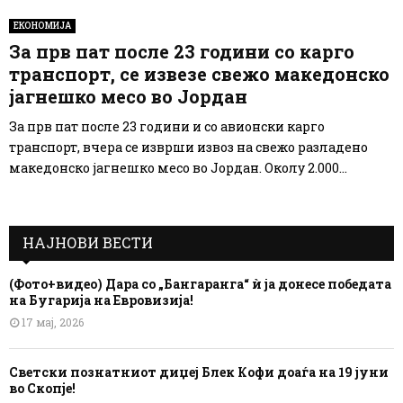
ЕКОНОМИЈА
За прв пат после 23 години со карго
транспорт, се извезе свежо македонско
јагнешко месо во Јордан
За прв пат после 23 години и со авионски карго
транспорт, вчера се изврши извоз на свежо разладено
македонско јагнешко месо во Јордан. Околу 2.000...
НАЈНОВИ ВЕСТИ
(Фото+видео) Дара со „Бангаранга“ ѝ ја донесе победата
на Бугарија на Евровизија!
17 мај, 2026
Светски познатниот диџеј Блек Кофи доаѓа на 19 јуни
во Скопје!