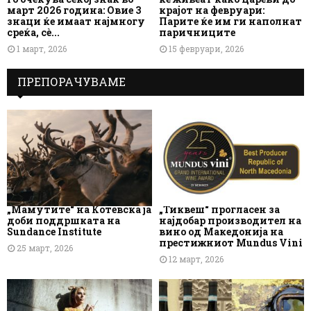
март 2026 година: Овие 3
крајот на февруари:
знаци ќе имаат најмногу
Парите ќе им ги наполнат
среќа, сè...
паричниците
1 март, 2026
15 февруари, 2026
ПРЕПОРАЧУВАМЕ
„Мамутите“ на Котевска ја
„Тиквеш“ прогласен за
доби поддршката на
најдобар производител на
Sundance Institute
вино од Македонија на
престижниот Mundus Vini
25 март, 2026
12 март, 2026