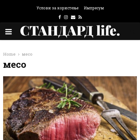
Услови за користење
Импресум
Facebook
Instagram
Email
Rss
PRIMARY
MENU
Home
месо
месо