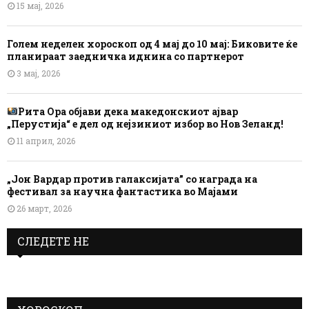
15 мај, 2026
Голем неделен хороскоп од 4 мај до 10 мај: Биковите ќе
планираат заедничка иднина со партнерот
3 мај, 2026
Рита Ора објави дека македонскиот ајвар
„Перустија“ е дел од нејзиниот избор во Нов Зеланд!
11 април, 2026
„Јон Вардар против галаксијата” со награда на
фестивал за научна фантастика во Мајами
26 март, 2026
СЛЕДЕТЕ НЕ