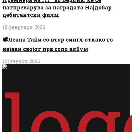
натпреварува за наградата Најдобар
дебитантски филм
18 февруари, 2026
📽️Леана Таќи со втор сингл откако го
најави својот прв соло албум
12 јануари, 2026