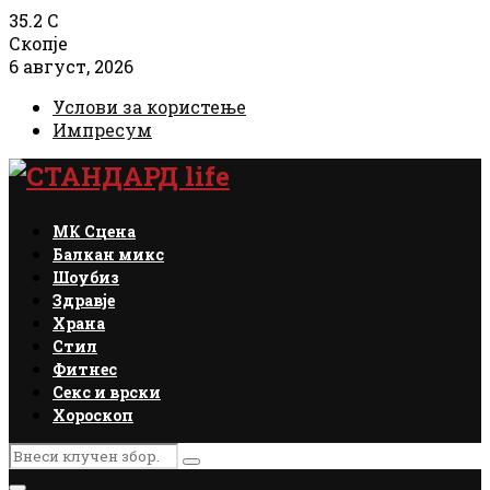
35.2
C
Скопје
6 август, 2026
Услови за користење
Импресум
Facebook
Instagram
Email
Rss
МК Сцена
Балкан микс
Шоубиз
Здравје
Храна
Стил
Фитнес
Секс и врски
Хороскоп
Search
Search
for: