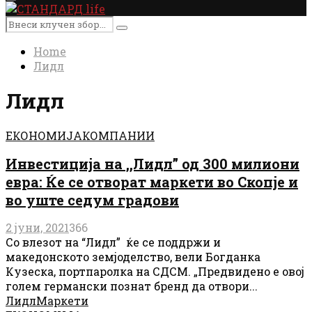
Primary
Menu
Search
Search
for:
Home
Лидл
Лидл
ЕКОНОМИЈА
КОМПАНИИ
Инвестиција на ,,Лидл” од 300 милиони
евра: Ќе се отворат маркети во Скопје и
во уште седум градови
2 јуни, 2021
366
Со влезот на “Лидл” ќе се поддржи и
македонското земјоделство, вели Богданка
Кузеска, портпаролка на СДСМ. „Предвидено е овој
голем германски познат бренд да отвори...
Лидл
Маркети