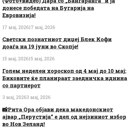
(Фото+видео) Дара со „Бангаранга“ ѝ ја
донесе победата на Бугарија на
Евровизија!
17 мај, 2026
17 мај, 2026
Светски познатниот диџеј Блек Кофи
доаѓа на 19 јуни во Скопје!
15 мај, 2026
15 мај, 2026
Голем неделен хороскоп од 4 мај до 10 мај:
Биковите ќе планираат заедничка иднина
со партнерот
3 мај, 2026
3 мај, 2026
📸Рита Ора објави дека македонскиот
ајвар „Перустија“ е дел од нејзиниот избор
во Нов Зеланд!