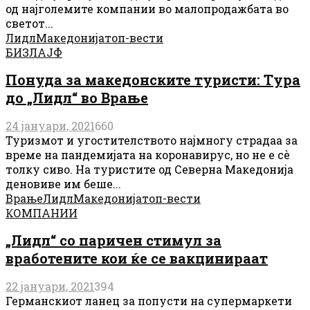
од најголемите компании во малопродажбата во
светот...
Лидл
Македонија
топ-вести
БИЗЛАЈФ
Понуда за македонските туристи: Тура
до „Лидл“ во Врање
24 јануари, 2021
660
Туризмот и угостителството најмногу страдаа за
време на пандемијата на коронавирус, но не е сè
толку сиво. На туристите од Северна Македонија
деновиве им беше...
Врање
Лидл
Македонија
топ-вести
КОМПАНИИ
„Лидл“ со паричен стимул за
вработените кои ќе се вакцинираат
22 јануари, 2021
394
Германскиот ланец за попусти на супермаркети