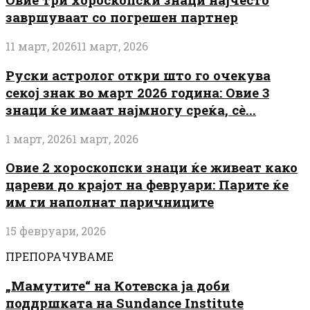
завршуваат со погрешен партнер
11 март, 2026
11 март, 2026
Руски астролог откри што го очекува
секој знак во март 2026 година: Овие 3
знаци ќе имаат најмногу среќа, сè...
1 март, 2026
1 март, 2026
Овие 2 хороскопски знаци ќе живеат како
цареви до крајот на февруари: Парите ќе
им ги наполнат паричниците
15 февруари, 2026
ПРЕПОРАЧУВАМЕ
„Мамутите“ на Котевска ја доби
поддршката на Sundance Institute