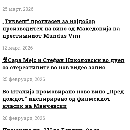
25 март, 2026
„Тиквеш“ прогласен за најдобар
производител на вино од Македонија на
престижниот Mundus Vini
12 март, 2026
🎥Сара Мејс и Стефан Николовски во дуел
со стереотипите во нов видео запис
25 февруари, 2026
Во Италија промовирано ново вино „Пред
дождот“ инспирирано од филмскиот
класик на Манчевски
20 февруари, 2026
Премиера на „17“ во Берлин, ќе се