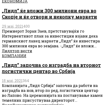
ЕКОНОМИЈА
„Лидл“ ќе вложи 300 милиони евра во
Скопје и ќе отвори и неколку маркети
29 мај, 2021
400
Премиерот Зоран Заев, претставувајќи го
Интервентниот план за инвестиции изјави дека
германскиот ланец маркети „Лидл“ ќе инвестира
300 милиони евра во земјава. -„Лидл“ ќе вложи...
Лидл
топ-вести
КОМПАНИИ
„Лидл“ започна со изградба на вториот
логистички центар во Србија
18 мај, 2021
364
Компанијата „Лидл Србија“ започна да работи на
изградба на нов, втор по ред, логистички центар
во Лапово. На церемонијата на поставување камен
темелник присуствуваа директорот...