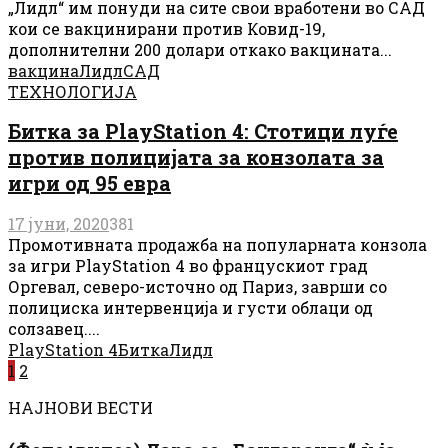
„Лидл“ им понуди на сите свои вработени во САД
кои се вакцинирани против Ковид-19,
дополнителни 200 долари откако вакцината...
вакцина
Лидл
САД
ТЕХНОЛОГИЈА
Битка за PlayStation 4: Стотици луѓе
против полицијата за конзолата за
игри од 95 евра
17 јуни, 2020
381
Промотивната продажба на популарната конзола
за игри PlayStation 4 во францускиот град
Оргевал, северо-источно од Париз, заврши со
полициска интервенција и густи облаци од
солзавец....
PlayStation 4
Битка
Лидл
Posts
1
2
pagination
НАЈНОВИ ВЕСТИ