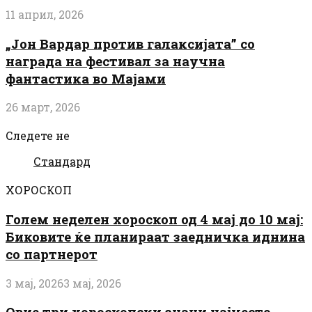
11 април, 2026
„Јон Вардар против галаксијата” со
награда на фестивал за научна
фантастика во Мајами
26 март, 2026
Следете не
Стандард
ХОРОСКОП
Голем неделен хороскоп од 4 мај до 10 мај:
Биковите ќе планираат заедничка иднина
со партнерот
3 мај, 2026
3 мај, 2026
Овие три хороскопски знаци најчесто