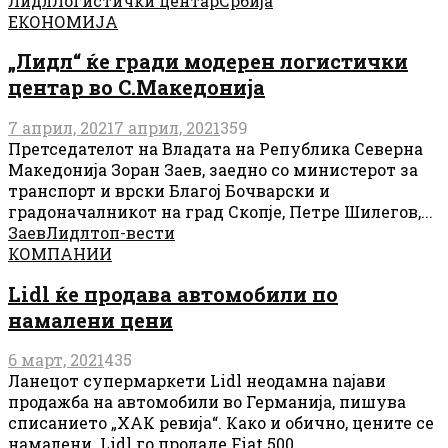
Лидл
Логистички центар
Србија
ЕКОНОМИЈА
„Лидл“ ќе гради модерен логистички
центар во С.Македонија
7 април, 2021
7 април, 2021
359
Претседателот на Владата на Република Северна
Македонија Зоран Заев, заедно со министерот за
транспорт и врски Благој Бочварски и
градоначалникот на град Скопје, Петре Шилегов,...
Заев
Лидл
топ-вести
КОМПАНИИ
Lidl ќе продава автомобили по
намалени цени
6 март, 2021
435
Ланецот супермаркети Lidl неодамна naјави
продажба на автомобили во Германија, пишува
списанието „ХАК ревија“. Како и обично, цените се
намалени. Lidl го продаде Fiat 500...