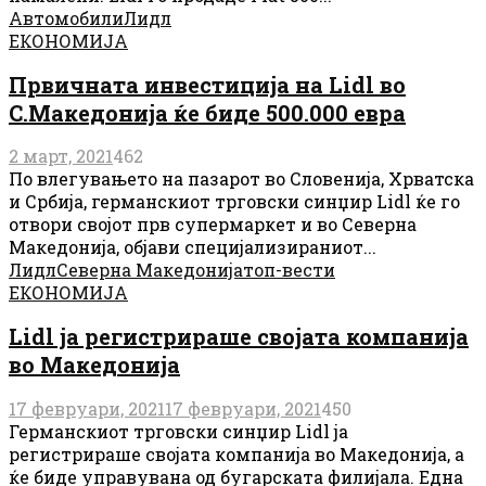
Автомобили
Лидл
ЕКОНОМИЈА
Првичната инвестиција на Lidl во
С.Македонија ќе биде 500.000 евра
2 март, 2021
462
По влегувањето на пазарот во Словенија, Хрватска
и Србија, германскиот трговски синџир Lidl ќе го
отвори својот прв супермаркет и во Северна
Македонија, објави специјализираниот...
Лидл
Северна Македонија
топ-вести
ЕКОНОМИЈА
Lidl ја регистрираше својата компанија
во Македонија
17 февруари, 2021
17 февруари, 2021
450
Германскиот трговски синџир Lidl ја
регистрираше својата компанија во Македонија, а
ќе биде управувана од бугарската филијала. Една