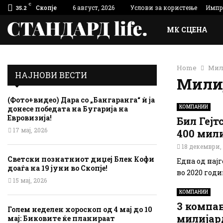
C
Скопје
6 август, 2026
Услови за користење
Импр
35.2
МК СЦЕНА
Home
Мил
НАЈНОВИ ВЕСТИ
Мили
(Фото+видео) Дара со „Бангаранга“ ѝ ја
КОМПАНИИ
донесе победата на Бугарија на
Евровизија!
Бил Гејт
17 мај, 2026
400 мил
18 декември,
Светски познатниот диџеј Блек Кофи
Една од нај
доаѓа на 19 јуни во Скопје!
во 2020 годи
15 мај, 2026
КОМПАНИИ
3 компан
Голем неделен хороскоп од 4 мај до 10
милијар
мај: Биковите ќе планираат