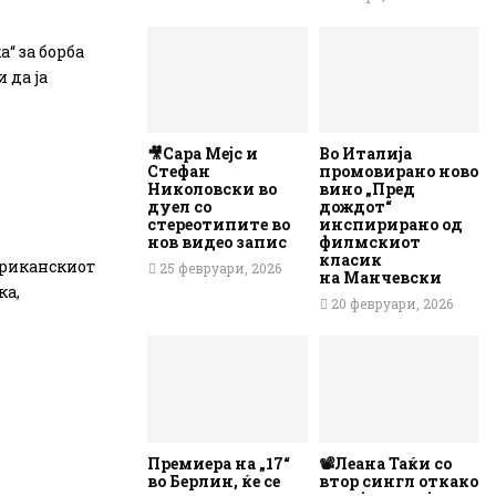
“ за борба
 да ја
🎥Сара Мејс и
Во Италија
Стефан
промовирано ново
Николовски во
вино „Пред
дуел со
дождот“
стереотипите во
инспирирано од
нов видео запис
филмскиот
класик
мериканскиот
25 февруари, 2026
на Манчевски
ка,
20 февруари, 2026
Премиера на „17“
📽️Леана Таќи со
во Берлин, ќе се
втор сингл откако