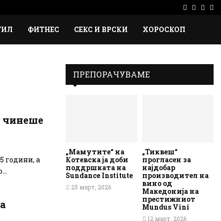
Facebook
Instag
Ema
Rs
ТИЛ
ФИТНЕС
СЕКС И ВРСКИ
ХОРОСКОП
ПРЕПОРАЧУВАМЕ
го чинеше
„Мамутите“ на
„Тиквеш“
Котевска ја доби
прогласен за
5 години, а
поддршката на
најдобар
..
Sundance Institute
производител на
вино од
25 март, 2026
Македонија на
престижниот
ја
Mundus Vini
12 март, 2026