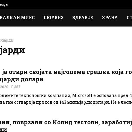
есум
БАЛКАН МИКС
ШОУБИЗ
ЗДРАВЈЕ
ХРАНА
С
ијарди
јарди
с ја откри својата најголема грешка која 
ијарди долари
 2020
387
големите технолошки компании, Microsoft е основана пред 4
на тие остварија приход од 143 милијарди долари. Не е лесно.
ии, поврзани со Ковид тестови, заработи
ди