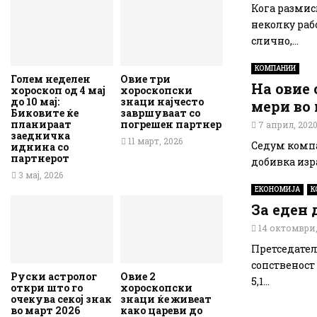
Кога размис
неколку рабо
слично,...
КОМПАНИИ
Голем неделен
Овие три
На овие
хороскоп од 4 мај
хороскопски
до 10 мај:
знаци најчесто
мери во
Биковите ќе
завршуваат со
планираат
погрешен партнер
7 април, 202
заедничка
11 март, 2026
Седум компа
иднина со
партнерот
добивка изра
3 мај, 2026
ЕКОНОМИЈА
К
За еден 
14 октомври,
Претседател
сопственост 
Руски астролог
Овие 2
5,1...
откри што го
хороскопски
очекува секој знак
знаци ќе живеат
во март 2026
како цареви до