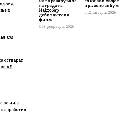
натпреварува за
го најави својот
редвид
наградата
прв соло албум
Најдобар
ење и
12 јануари, 2026
дебитантски
филм
18 февруари, 2026
м се
а остварат
а АД...
 во чија
ен заработил