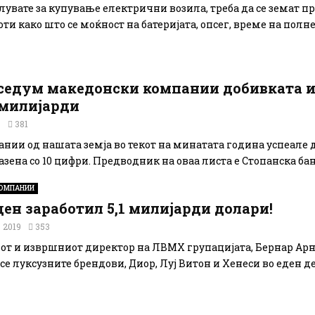
лувате за купување електрични возила, треба да се земат п
ти како што се моќност на батеријата, опсег, време на полн
 седум македонски компании добивката и
 милијарди
0
381
нии од нашата земја во текот на минатата година успеале д
зена со 10 цифри. Предводник на оваа листа е Стопанска банк
ОМПАНИИ
ден заработил 5,1 милијарди долари!
 2019
353
от и извршниот директор на ЛВМХ групацијата, Бернар Арно
се луксузните брендови, Диор, Луј Витон и Хенеси во еден д