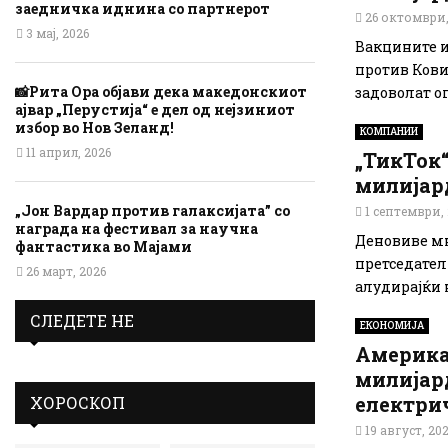
заедничка иднина со партнерот
26 октомври,
3 мај, 2026
Вакцините и
против Кови
📸Рита Ора објави дека македонскиот
задоволат о
ајвар „Перустија“ е дел од нејзиниот
избор во Нов Зеланд!
КОМПАНИИ
11 април, 2026
„ТикТок“
милијар
„Јон Вардар против галаксијата” со
1 септември,
награда на фестивал за научна
Деновиве мно
фантастика во Мајами
претседател
26 март, 2026
алудирајќи н
СЛЕДЕТЕ НЕ
ЕКОНОМИЈА
Америка
милијар
електри
ХОРОСКОП
19 август, 20