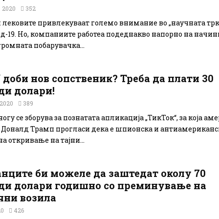
 2020
352
 лековите привлекуваат големо внимание во „научната трка
д-19. Но, компаниите работеа подеднакво напорно на начини
громната побарувачка...
 доби нов сопственик? Треба да плати 30
ди долари!
 2020
389
гу се зборува за познатата апликација „ТикТок“, за која а
 Доналд Трамп прогласи дека е шпионска и антиамериканс
а откривање на тајни...
нците би можеле да заштедат околу 70
ди долари годишно со преминување на
чни возила
20
426