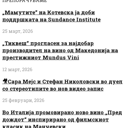
ПРЕПОРАЧУВАМЕ
„Мамутите“ на Котевска ја доби
поддршката на Sundance Institute
25 март, 2026
„Тиквеш“ прогласен за најдобар
производител на вино од Македонија на
престижниот Mundus Vini
12 март, 2026
🎥Сара Мејс и Стефан Николовски во дуел
со стереотипите во нов видео запис
25 февруари, 2026
Во Италија промовирано ново вино „Пред
дождот“ инспирирано од филмскиот
класик на Манчевски