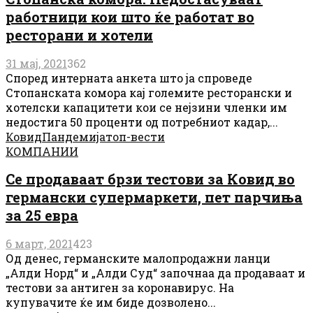
работници кои што ќе работат во
ресторани и хотели
31 мај, 2021
362
Според интерната анкета што ја спроведе
Стопанската комора кај големите ресторански и
хотелски капацитети кои се нејзини членки им
недостига 50 проценти од потребниот кадар,...
Ковид
Пандемија
топ-вести
КОМПАНИИ
Се продаваат брзи тестови за Ковид во
германски супермаркети, пет парчиња
за 25 евра
6 март, 2021
423
Од денес, германските малопродажни ланци
„Алди Норд“ и „Алди Суд“ започнаа да продаваат и
тестови за антиген за коронавирус. На
купувачите ќе им биде дозволено...