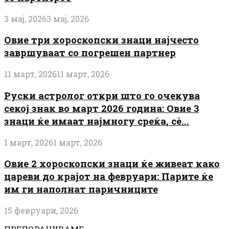
3 мај, 2026
3 мај, 2026
Овие три хороскопски знаци најчесто
завршуваат со погрешен партнер
11 март, 2026
11 март, 2026
Руски астролог откри што го очекува
секој знак во март 2026 година: Овие 3
знаци ќе имаат најмногу среќа, сè...
1 март, 2026
1 март, 2026
Овие 2 хороскопски знаци ќе живеат како
цареви до крајот на февруари: Парите ќе
им ги наполнат паричниците
15 февруари, 2026