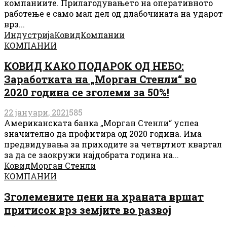
компаниите. Прилагодувањето на оперативното
работење е само мал дел од длабочината на ударот
врз...
Индустрија
Ковид
Компании
КОМПАНИИ
КОВИД КАКО ПОДАРОК ​​ОД НЕБО:
Заработката на „Морган Стенли“ во
2020 година се зголеми за 50%!
22 јануари, 2021
585
Американската банка „Морган Стенли“ успеа
значително да профитира од 2020 година. Има
предвидувања за приходите за четвртиот квартал
за да се заокружи најдобрата година на...
Ковид
Морган Стенли
КОМПАНИИ
Зголемените цени на храната вршат
притисок врз земјите во развој