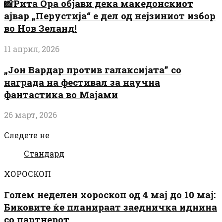
📸Рита Ора објави дека македонскиот
ајвар „Перустија“ е дел од нејзиниот избор
во Нов Зеланд!
11 април, 2026
„Јон Вардар против галаксијата” со
награда на фестивал за научна
фантастика во Мајами
26 март, 2026
Следете не
Стандард
ХОРОСКОП
Голем неделен хороскоп од 4 мај до 10 мај:
Биковите ќе планираат заедничка иднина
со партнерот