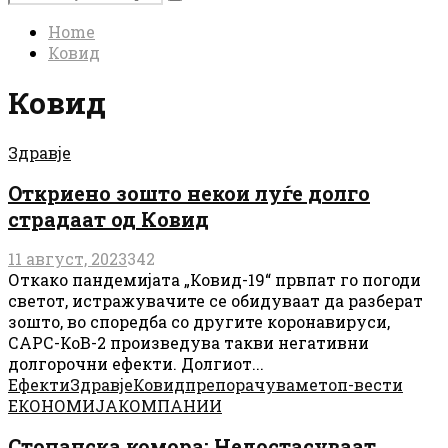
Search
for:
Home
Ковид
Ковид
Здравје
Откриено зошто некои луѓе долго
страдаат од Ковид
11 август, 2023
342
Откако пандемијата „Ковид-19“ првпат го погоди
светот, истражувачите се обидуваат да разберат
зошто, во споредба со другите коронавируси,
САРС-КоВ-2 произведува такви негативни
долгорочни ефекти. Долгиот...
Ефекти
Здравје
Ковид
препорачуваме
топ-вести
ЕКОНОМИЈА
КОМПАНИИ
Стопанска комора: Недостасуваат