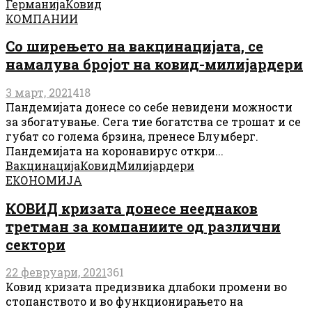
Германија
Ковид
КОМПАНИИ
Со ширењето на вакцинацијата, се
намалува бројот на ковид-милијардери
3 март, 2021
418
Пандемијата донесе со себе невидени можности
за збогатување. Сега тие богатства се трошат и се
губат со голема брзина, пренесе Блумберг.
Пандемијата на коронавирус откри...
Вакцинација
Ковид
Милијардери
ЕКОНОМИЈА
КОВИД кризата донесе нееднаков
третман за компаниите од различни
сектори
22 февруари, 2021
361
Ковид кризата предизвика длабоки промени во
стопанството и во функционирањето на