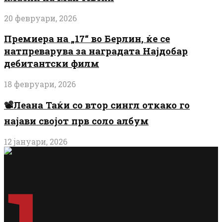
20 февруари, 2026
Премиера на „17“ во Берлин, ќе се
натпреварува за наградата Најдобар
дебитантски филм
18 февруари, 2026
📽️Леана Таќи со втор сингл откако го
најави својот прв соло албум
12 јануари, 2026