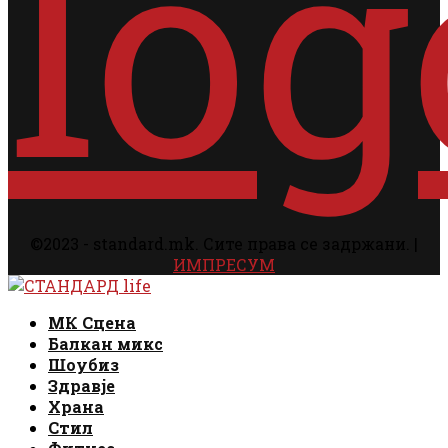
©2023 - standard.mk. Сите права се задржани. |
ИМПРЕСУМ
Facebook
Instagram
Email
Rss
Facebook
Instagram
Email
Rss
МК Сцена
Балкан микс
Шоубиз
Здравје
Храна
Стил