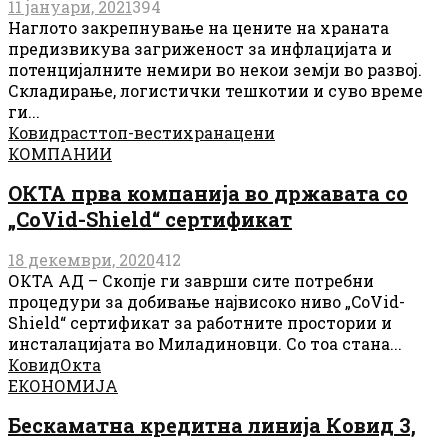
11 јануари, 2021
394
Наглото закрепнување на цените на храната
предизвикува загриженост за инфлацијата и
потенцијалните немири во некои земји во развој.
Складирање, логистички тешкотии и суво време
ги...
Ковид
раст
топ-вести
храна
цени
КОМПАНИИ
ОКТА прва компанија во државата со
„CoVid-Shield“ сертификат
18 декември, 2020
412
ОКТА АД – Скопје ги заврши сите потребни
процедури за добивање највисоко ниво „CoVid-
Shield“ сертификат за работните простории и
инсталацијата во Миладиновци. Со тоа стана...
Ковид
Окта
ЕКОНОМИЈА
Бескаматна кредитна линија Ковид 3,