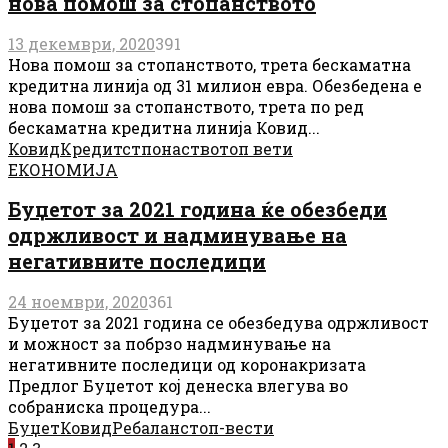
нова помош за стопанството
13 декември, 2020
391
Нова помош за стопанството, трета бескаматна
кредитна линија од 31 милион евра. Обезбедена е
нова помош за стопанството, трета по ред
бескаматна кредитна линија Ковид...
Ковид
Кредит
стпонаство
топ вети
ЕКОНОМИЈА
Буџетот за 2021 година ќе обезбеди
одржливост и надминување на
негативните последици
24 ноември, 2020
361
Буџетот за 2021 година се обезбедува одржливост
и можност за побрзо надминување на
негативните последици од коронакризата
Предлог Буџетот кој денеска влегува во
собраниска процедура...
Буџет
Ковид
Ребаланс
топ-вести