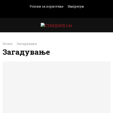
Услови за користење
Импресум
Facebook
Instagram
Email
Rss
PRIMARY
Home
Загадување
MENU
Загадување