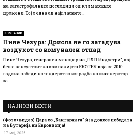
на катастрофалните последици од климатските
промени. Тој е една од најгласните...
КОМПАНИИ
Пине Чезура: Дрисла не го загадува
воздухот со комунален отпад
Пине Чезура, генерален менаџер на „П&П Индустри“, кој
беше консултант на компанијата ЕКОТЕК која во 2010
година победи на тендерот за изградба на инсенератор
за...
НАЈНОВИ ВЕСТИ
(Фото+видео) Дара со „Бангаранга“ ѝ ја донесе победата
на Бугарија на Евровизија!
17 мај, 2026