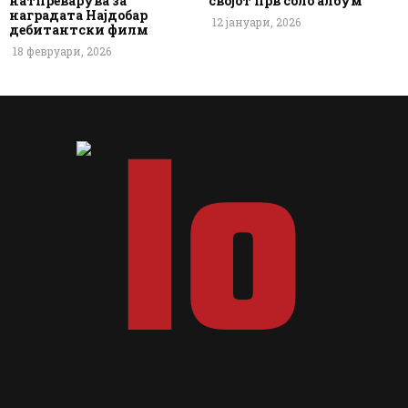
натпреварува за
својот прв соло албум
наградата Најдобар
12 јануари, 2026
дебитантски филм
18 февруари, 2026