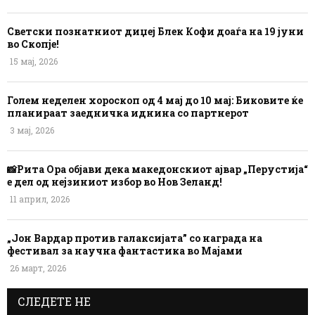
Светски познатниот диџеј Блек Кофи доаѓа на 19 јуни
во Скопје!
15 мај, 2026
Голем неделен хороскоп од 4 мај до 10 мај: Биковите ќе
планираат заедничка иднина со партнерот
3 мај, 2026
📸Рита Ора објави дека македонскиот ајвар „Перустија“
е дел од нејзиниот избор во Нов Зеланд!
11 април, 2026
„Јон Вардар против галаксијата” со награда на
фестивал за научна фантастика во Мајами
26 март, 2026
СЛЕДЕТЕ НЕ