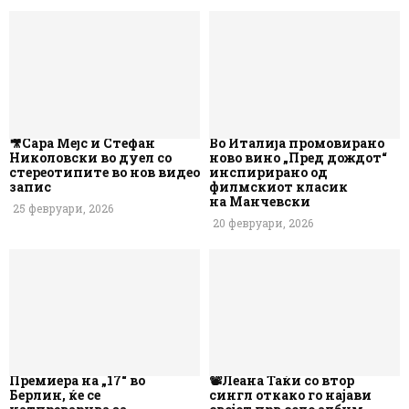
🎥Сара Мејс и Стефан
Во Италија промовирано
Николовски во дуел со
ново вино „Пред дождот“
стереотипите во нов видео
инспирирано од
запис
филмскиот класик
на Манчевски
25 февруари, 2026
20 февруари, 2026
Премиера на „17“ во
📽️Леана Таќи со втор
Берлин, ќе се
сингл откако го најави