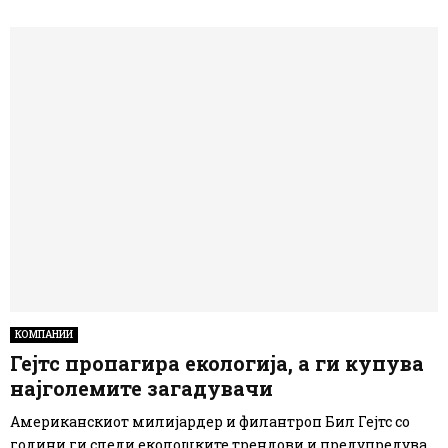
КОМПАНИИ
Гејтс пропагира екологија, а ги купува
најголемите загадувачи
Американскиот милијардер и филантроп Бил Гејтс со
години ги следи еколошките трендови и предупредува