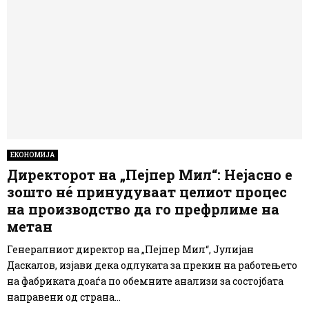
ЕКОНОМИЈА
Директорот на „Пејпер Мил“: Нејасно е
зошто нé принудуваат целиот процес
на производство да го префрлиме на
метан
Генералниот директор на „Пејпер Мил“, Јулијан
Даскалов, изјави дека одлуката за прекин на работењето
на фабриката доаѓа по обемните анализи за состојбата
направени од страна...