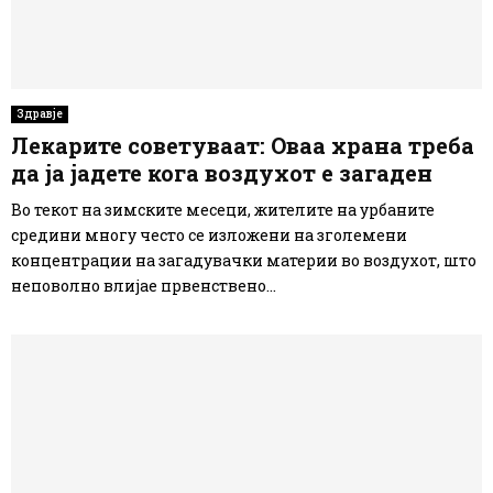
Здравје
Лекарите советуваат: Оваа храна треба
да ја јадете кога воздухот е загаден
Во текот на зимските месеци, жителите на урбаните
средини многу често се изложени на зголемени
концентрации на загадувачки материи во воздухот, што
неповолно влијае првенствено...