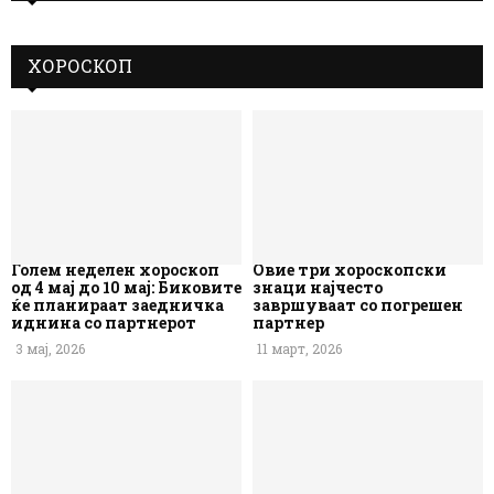
ХОРОСКОП
Голем неделен хороскоп
Овие три хороскопски
од 4 мај до 10 мај: Биковите
знаци најчесто
ќе планираат заедничка
завршуваат со погрешен
иднина со партнерот
партнер
3 мај, 2026
11 март, 2026