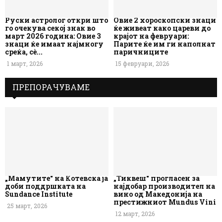
Руски астролог откри што
Овие 2 хороскопски знаци
го очекува секој знак во
ќе живеат како цареви до
март 2026 година: Овие 3
крајот на февруари:
знаци ќе имаат најмногу
Парите ќе им ги наполнат
среќа, сè...
паричниците
1 март, 2026
15 февруари, 2026
ПРЕПОРАЧУВАМЕ
„Мамутите“ на Котевска ја
„Тиквеш“ прогласен за
доби поддршката на
најдобар производител на
Sundance Institute
вино од Македонија на
престижниот Mundus Vini
25 март, 2026
12 март, 2026