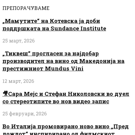
ПРЕПОРАЧУВАМЕ
„Мамутите“ на Котевска ја доби
поддршката на Sundance Institute
25 март, 2026
„Тиквеш“ прогласен за најдобар
производител на вино од Македонија на
престижниот Mundus Vini
12 март, 2026
🎥Сара Мејс и Стефан Николовски во дуел
со стереотипите во нов видео запис
25 февруари, 2026
Во Италија промовирано ново вино „Пред
дождот“ инспирирано од филмскиот