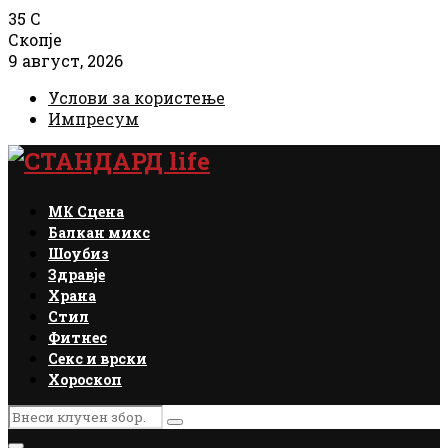
35
C
Скопје
9 август, 2026
Услови за користење
Импресум
Facebook
Instagram
Email
Rss
МК Сцена
Балкан микс
Шоубиз
Здравје
Храна
Стил
Фитнес
Секс и врски
Хороскоп
Search
Search
for: