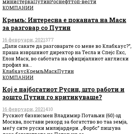
министерка
Путин
Роснефт
топ-вести
КОМПАНИИ
Кремљ: Интересна е поканата на Маск
за разговар со Путин
16 февруари, 2021
377
„Дали сакате да разговарате со мене во Клабхаус?“,
праша извршниот директор на Тесла и Спејс Екс,
Елон Маск, во саботата на официјалниот англиски
профил на...
Клабхаус
Кремљ
Маск
Путин
КОМПАНИИ
Кој е најбогатиот Русин, што работи и
зошто Путин го критикуваше?
16 февруари, 2021
410
Рускиот бизнисмен Владимир Потањин (60) од
Москва, постави рекорд за богатство во таа земја,
меѓу сите руски милијардери. „Форбс“ пишува