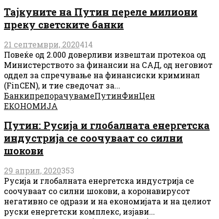
Тајкуните на Путин переле милиони
преку светските банки
21 септември, 2020
414
Повеќе од 2.000 доверливи извештаи протекоа од
Министерството за финансии на САД, од неговиот
оддел за спречување на финансиски криминал
(FinCEN), и тие сведочат за...
Банки
препорачуваме
Путин
ФинЦен
ЕКОНОМИЈА
Путин: Русија и глобалната енергетска
индустрија се соочуваат со силни
шокови
29 април, 2020
353
Русија и глобалната енергетска индустрија се
соочуваат со силни шокови, а коронавирусот
негативно се одрази и на економијата и на целиот
руски енергетски комплекс, изјави...