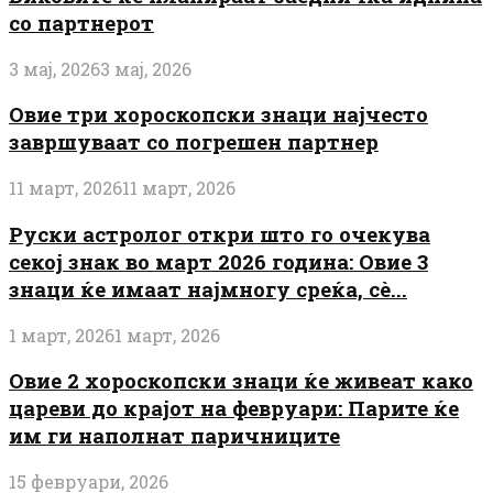
со партнерот
3 мај, 2026
3 мај, 2026
Овие три хороскопски знаци најчесто
завршуваат со погрешен партнер
11 март, 2026
11 март, 2026
Руски астролог откри што го очекува
секој знак во март 2026 година: Овие 3
знаци ќе имаат најмногу среќа, сè...
1 март, 2026
1 март, 2026
Овие 2 хороскопски знаци ќе живеат како
цареви до крајот на февруари: Парите ќе
им ги наполнат паричниците
15 февруари, 2026