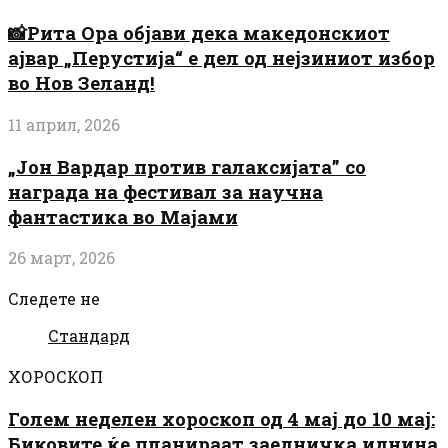
📸Рита Ора објави дека македонскиот
ајвар „Перустија“ е дел од нејзиниот избор
во Нов Зеланд!
11 април, 2026
„Јон Вардар против галаксијата” со
награда на фестивал за научна
фантастика во Мајами
26 март, 2026
Следете не
Стандард
ХОРОСКОП
Голем неделен хороскоп од 4 мај до 10 мај:
Биковите ќе планираат заедничка иднина