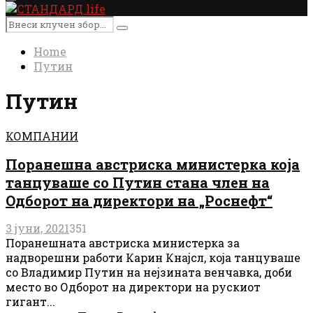
Primary
Menu
Search
Search
for:
Home
Путин
Путин
КОМПАНИИ
Поранешна австриска министерка која
танцуваше со Путин стана член на
Одборот на директори на „Роснефт“
3 јуни, 2021
351
Поранешната австриска министерка за
надворешни работи Карин Кнајсл, која танцуваше
со Владимир Путин на нејзината венчавка, доби
место во Одборот на директори на рускиот
гигант...