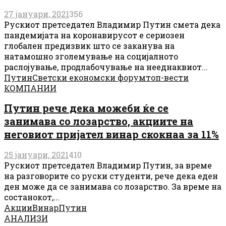
27 јануари, 2021
356
Рускиот претседател Владимир Путин смета дека
пандемијата на коронавирусот е сериозен
глобален предизвик што се заканува на
натамошно зголемување на социјалното
раслојување, продлабочување на нееднаквиот...
Путин
Светски економски форум
топ-вести
КОМПАНИИ
Путин рече дека можеби ќе се
занимава со лозарство, акциите на
неговиот пријател винар скокнаа за 11%
25 јануари, 2021
410
Рускиот претседател Владимир Путин, за време
на разговорите со руски студенти, рече дека еден
ден може да се занимава со лозарство. За време на
состанокот,...
Акции
Винар
Путин
АНАЛИЗИ