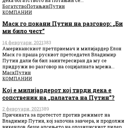
дека богатството на Потањин се...
Богатство
Потањин
Путин
КОМПАНИИ
Маск го покани Путин на разговор: „Би
ми било чест“
14 февруари, 2021
383
Американскиот претприемач и милијардер Елон
Маск го праша рускиот претседател Владимир
Путин дали би бил заинтересиран да му се
придружи во разговор на социјалната мрежа...
Маск
Путин
КОМПАНИИ
Кој е милијардерот кој тврди дека е
сопственик на „палатата на Путин“?
2 февруари, 2021
389
Причината за протестот против режимот на
Владимир Путин, кој започна завчера, и продолжи
викендов, беше апсењето на опозицискиот лидер