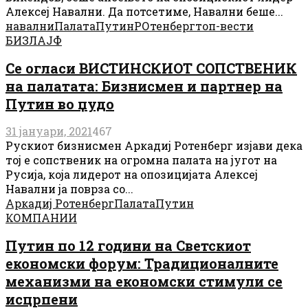
Алексеј Навални. Да потсетиме, Навални беше...
навални
Палата
Путин
РОтенберг
топ-вести
БИЗЛАЈФ
Се огласи ВИСТИНСКИОТ СОПСТВЕНИК
на палатата: Бизнисмен и партнер на
Путин во џудо
31 јануари, 2021
467
Рускиот бизнисмен Аркадиј Ротенберг изјави дека
тој е сопственик на огромна палата на југот на
Русија, која лидерот на опозицијата Алексеј
Навални ја поврза со...
Аркадиј Ротенберг
Палата
Путин
КОМПАНИИ
Путин по 12 години на Светскиот
економски форум: Традиционалните
механизми на економски стимули се
исцрпени