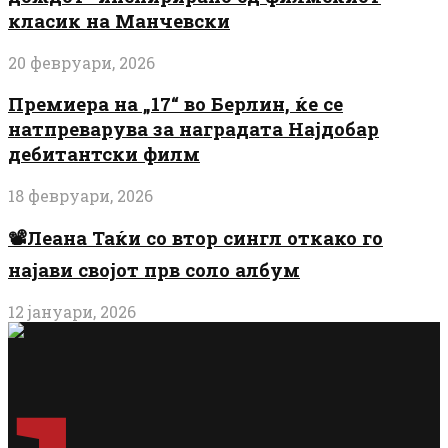
класик на Манчевски
20 февруари, 2026
Премиера на „17“ во Берлин, ќе се
натпреварува за наградата Најдобар
дебитантски филм
18 февруари, 2026
📽️Леана Таќи со втор сингл откако го
најави својот прв соло албум
12 јануари, 2026