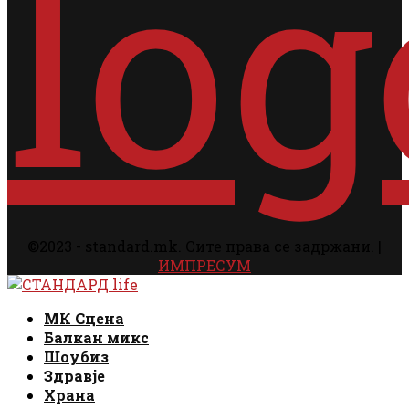
©2023 - standard.mk. Сите права се задржани. |
ИМПРЕСУМ
Facebook
Instagram
Email
Rss
Facebook
Instagram
Email
Rss
МК Сцена
Балкан микс
Шоубиз
Здравје
Храна