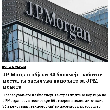
КРИПТОВАЛУТИ
JP Morgan објави 34 блокчејн работни
места, ги засилува напорите за JPM
монета
Пребарувањето на блокчејн на страниците за кариера на
JPMorgan всушност откри 56 отворени позиции, откако
34 вклучуваат „технологија“ во насловот на работното