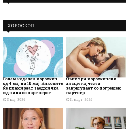
ХОРОСКОП
Голем неделен хороскоп
Овие три хороскопски
од 4 мај до 10 мај: Биковите
знаци најчесто
ќе планираат заедничка
завршуваат со погрешен
иднина со партнерот
партнер
3 мај, 2026
11 март, 2026