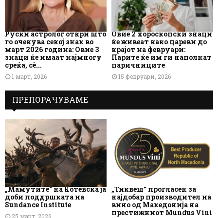
Руски астролог откри што
Овие 2 хороскопски знаци
го очекува секој знак во
ќе живеат како цареви до
март 2026 година: Овие 3
крајот на февруари:
знаци ќе имаат најмногу
Парите ќе им ги наполнат
среќа, сè...
паричниците
1 март, 2026
15 февруари, 2026
ПРЕПОРАЧУВАМЕ
„Мамутите“ на Котевска ја
„Тиквеш“ прогласен за
доби поддршката на
најдобар производител на
Sundance Institute
вино од Македонија на
престижниот Mundus Vini
25 март, 2026