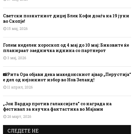
Светски познатниот диџеј Блек Кофи доаѓа на 19 јуни
во Скопје!
15 мај, 2026
Голем неделен хороскоп од 4 мај до 10 мај: Биковите ќе
планираат заедничка иднина со партнерот
3 мај, 2026
📸Рита Ора објави дека македонскиот ајвар „Перустија“
е дел од нејзиниот избор во Нов Зеланд!
11 април, 2026
„Јон Вардар против галаксијата” со награда на
фестивал за научна фантастика во Мајами
26 март, 2026
СЛЕДЕТЕ НЕ