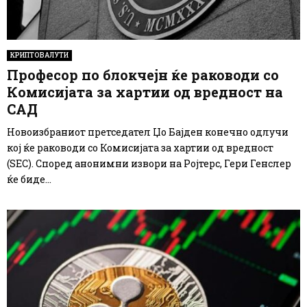
КРИПТОВАЛУТИ
Професор по блокчејн ќе раководи со
Комисијата за хартии од вредност на
САД
Новоизбраниот претседател Џо Бајден конечно одлучи
кој ќе раководи со Комисијата за хартии од вредност
(SEC). Според анонимни извори на Ројтерс, Гери Генслер
ќе биде...