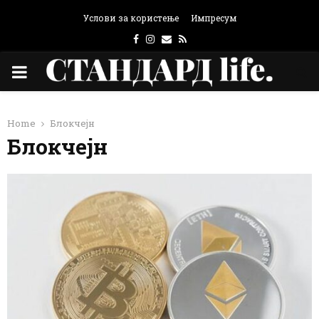
Услови за користење
Импресум
Facebook
Instagram
Email
Rss
PRIMARY
MENU
Home
Блокчејн
Блокчејн