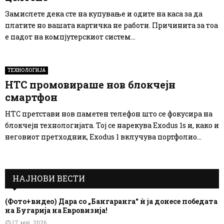
Замислете дека сте на купување и одите на каса за да
платите но вашата картичка не работи. Причинита за тоа
е падот на компјутерскиот систем...
ТЕХНОЛОГИЈА
HTC промовираше нов блокчејн
смартфон
HTC претстави нов паметен телефон што се фокусира на
блокчејн технологијата. Тој се нарекува Exodus 1s и, како и
неговиот претходник, Exodus 1 вклучува портфолио...
НАЈНОВИ ВЕСТИ
(Фото+видео) Дара со „Бангаранга“ ѝ ја донесе победата
на Бугарија на Евровизија!
17 мај, 2026