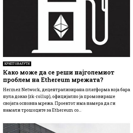
КРИПТОВАЛУТИ
Како може да се реши најголемиот
проблем на Ethereum мрежата?
Hermez Network, децентрализирана платформа која бара
нула доказ (zk-rollup), официјално ја промовираше
својата основна мрежа. Проектот има намера да ги
намали трошоците за Ethereum со...