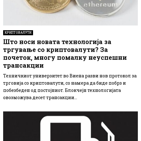
КРИПТОВАЛУТИ
Што носи новата технологија за
тргување со криптовалути? За
почеток, многу помалку неуспешни
трансакции
Техничкиот универзитет во Виена разви нов протокол за
трговија со криптовалути, со намера да биде побрз и
побезбеден од постојниот. Блокчејн технологијата
овозможува десет трансакции...