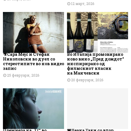
12 март, 2026
🎥Сара Мејс и Стефан
Во Италија промовирано
Николовски во дуел со
ново вино „Пред дождот“
стереотипите во нов видео
инспирирано од
запис
филмскиот класик
на Манчевски
25 февруари, 2026
20 февруари, 2026
Премиера на „17“ во
📽️Леана Таќи со втор