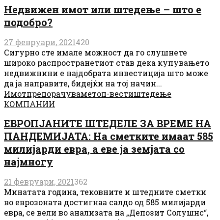
Недвижен имот или штедење – што е
подобро?
27 февруари, 2021
420
Сигурно сте имале можност да го слушнете
широко распространетиот став дека купувањето
недвижнини е најдобрата инвестиција што може
да ја направите, бидејќи на тој начин...
Имот
препорачуваме
топ-вести
штедење
КОМПАНИИ
ЕВРОПЈАНИТЕ ШТЕДЕЛЕ ЗА ВРЕМЕ НА
ПАНДЕМИЈАТА: На сметките имаат 585
милијарди евра, а еве ја земјата со
најмногу
21 февруари, 2021
362
Минатата година, тековните и штедните сметки
во еврозоната достигнаа салдо од 585 милијарди
евра, се вели во анализата на „Депозит Солушнс“,