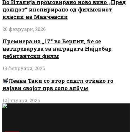
Во Италија промовирано ново вино „Пред
дождот“ инспирирано од филмскиот
класик на Манчевски
20 февруари, 2026
Премиера на „17“ во Берлин, ќе се
натпреварува за наградата Најдобар
дебитантски филм
18 февруари, 2026
Леана Таќи со втор сингл откако го
најави својот прв соло албум
12 јануари, 2026