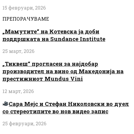
15 февруари, 2026
ПРЕПОРАЧУВАМЕ
„Мамутите“ на Котевска ја доби
поддршката на Sundance Institute
25 март, 2026
„Тиквеш“ прогласен за најдобар
производител на вино од Македонија на
престижниот Mundus Vini
12 март, 2026
Сара Мејс и Стефан Николовски во дуел
со стереотипите во нов видео запис
25 февруари, 2026