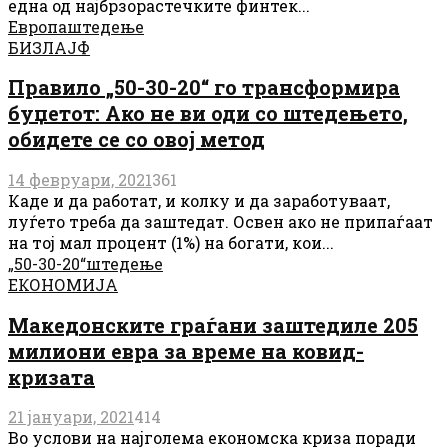
една од најбрзорастечките финтек...
Европа
штедење
БИЗЛАЈФ
Правило „50-30-20“ го трансформира
буџетот: Ако не ви оди со штедењето,
обидете се со овој метод
14 февруари, 2021
361
Каде и да работат, и колку и да заработуваат,
луѓето треба да заштедат. Освен ако не припаѓаат
на тој мал процент (1%) на богати, кои...
„50-30-20“
штедење
ЕКОНОМИЈА
Македонските граѓани заштедиле 205
милиони евра за време на ковид-
кризата
21 јануари, 2021
414
Во услови на најголема економска криза поради