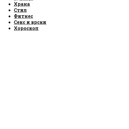
Храна
Стил
Фитнес
Секс и врски
Хороскоп