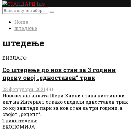
Primary
Menu
Search
Search
for:
Home
штедење
штедење
БИЗЛАЈФ
Со штедење до нов стан за 3 години
преку овој „едноставен“ трик
28 февруари, 2021
491
Новозеланѓанката Шери Хауви стана вистински
хит на Интернет откако сподели едноставен трик
со кој заштеди пари за нов стан за три години, а
својот „рецепт“...
Трик
штедење
ЕКОНОМИЈА