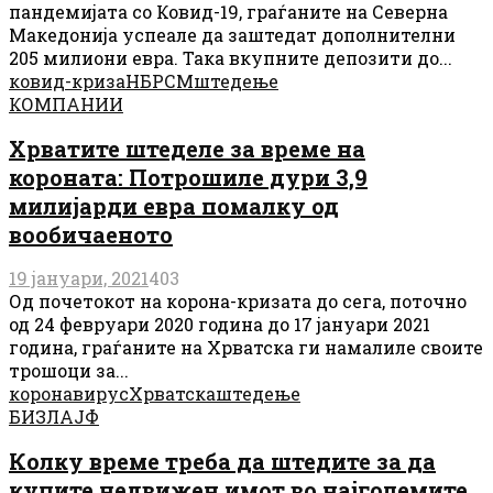
пандемијата со Ковид-19, граѓаните на Северна
Македонија успеале да заштедат дополнителни
205 милиони евра. Така вкупните депозити до...
ковид-криза
НБРСМ
штедење
КОМПАНИИ
Хрватите штеделе за време на
короната: Потрошиле дури 3,9
милијарди евра помалку од
вообичаеното
19 јануари, 2021
403
Од почетокот на корона-кризата до сега, поточно
од 24 февруари 2020 година до 17 јануари 2021
година, граѓаните на Хрватска ги намалиле своите
трошоци за...
коронавирус
Хрватска
штедење
БИЗЛАЈФ
Колку време треба да штедите за да
купите недвижен имот во најголемите