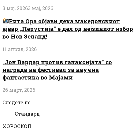
3 мај, 2026
3 мај, 2026
Рита Ора објави дека македонскиот
ајвар „Перустија“ е дел од нејзиниот избор
во Нов Зеланд!
11 април, 2026
„Јон Вардар против галаксијата” со
награда на фестивал за научна
фантастика во Мајами
26 март, 2026
Следете не
Стандард
ХОРОСКОП