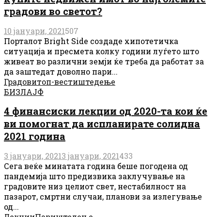
градови во светот?
10 јануари, 2021
507
Порталот Bright Side создаде хипотетичка
ситуација и пресмета колку години луѓето што
живеат во различни земји ќе треба да работат за
да заштедат доволно пари...
Градови
топ-вести
штедење
БИЗЛАЈФ
4 финансиски лекции од 2020-та кои ќе
ви помогнат да испланирате солидна
2021 година
3 јануари, 2021
3 јануари, 2021
433
Сега веќе минатата година беше погодена од
пандемија што предизвика заклучување на
градовите низ целиот свет, нестабилност на
пазарот, смртни случаи, планови за излегување
од...
Лекции
Пари
штедење