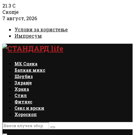
21.3
C
Скопје
7 август, 2026
Услови за користење
Импресум
Facebook
Instagram
Email
Rss
МК Сцена
Балкан микс
Шоубиз
Здравје
Храна
Стил
Фитнес
Секс и врски
Хороскоп
Search
Search
for: