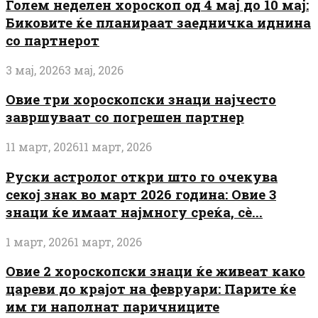
Голем неделен хороскоп од 4 мај до 10 мај:
Биковите ќе планираат заедничка иднина
со партнерот
3 мај, 2026
3 мај, 2026
Овие три хороскопски знаци најчесто
завршуваат со погрешен партнер
11 март, 2026
11 март, 2026
Руски астролог откри што го очекува
секој знак во март 2026 година: Овие 3
знаци ќе имаат најмногу среќа, сè...
1 март, 2026
1 март, 2026
Овие 2 хороскопски знаци ќе живеат како
цареви до крајот на февруари: Парите ќе
им ги наполнат паричниците