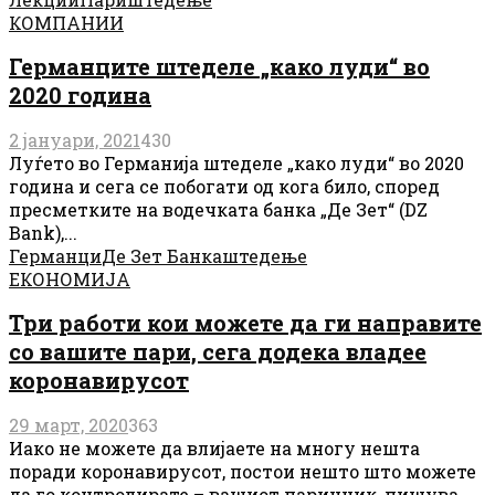
КОМПАНИИ
Германците штеделе „како луди“ во
2020 година
2 јануари, 2021
430
Луѓето во Германија штеделе „како луди“ во 2020
година и сега се побогати од кога било, според
пресметките на водечката банка „Де Зет“ (DZ
Bank),...
Германци
Де Зет Банка
штедење
ЕКОНОМИЈА
Три работи кои можете да ги направите
со вашите пари, сега додека владее
коронавирусот
29 март, 2020
363
Иако не можете да влијаете на многу нешта
поради коронавирусот, постои нешто што можете
да го контролирате – вашиот паричник, пишува